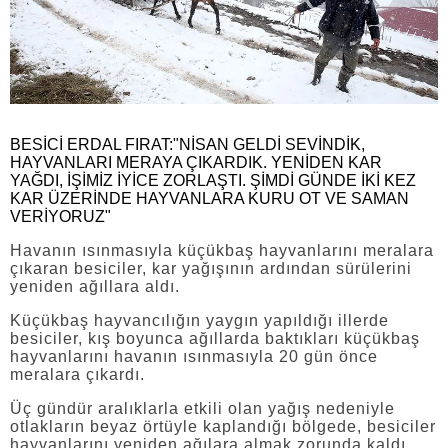
BESİCİ ERDAL FIRAT:"NİSAN GELDİ SEVİNDİK,
HAYVANLARI MERAYA ÇIKARDIK. YENİDEN KAR
YAĞDI, İŞİMİZ İYİCE ZORLAŞTI. ŞİMDİ GÜNDE İKİ KEZ
KAR ÜZERİNDE HAYVANLARA KURU OT VE SAMAN
VERİYORUZ"
Havanın ısınmasıyla küçükbaş hayvanlarını meralara
çıkaran besiciler, kar yağışının ardından sürülerini
yeniden ağıllara aldı.
Küçükbaş hayvancılığın yaygın yapıldığı illerde
besiciler, kış boyunca ağıllarda baktıkları küçükbaş
hayvanlarını havanın ısınmasıyla 20 gün önce
meralara çıkardı.
Üç gündür aralıklarla etkili olan yağış nedeniyle
otlakların beyaz örtüyle kaplandığı bölgede, besiciler
hayvanlarını yeniden ağılara almak zorunda kaldı.