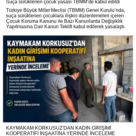
Suça sürüklenen çocuk yasası TBMM’de kabul edildi
Türkiye Büyük Millet Meclisi (TBMM) Genel Kurulu’nda,
suça sürüklenen çocuklara ilişkin düzenlemeleri içeren
Çocuk Koruma Kanunu ile Bazı Kanunlarda Değişiklik
Yapılmasına Dair Kanun Teklifi kabul edilerek yasalaştı.
KAYMAKAM KORKUSUZ'DAN KADIN GİRİŞİMİ
KOOPERATİFİ İNŞAATINA YERİNDE İNCELEME