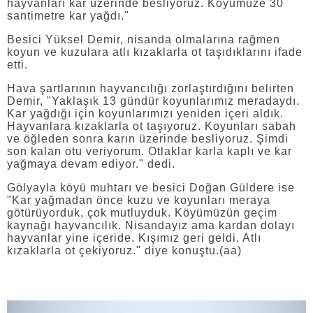
hayvanları kar üzerinde besliyoruz. Köyümüze 30
santimetre kar yağdı."
Besici Yüksel Demir, nisanda olmalarına rağmen
koyun ve kuzulara atlı kızaklarla ot taşıdıklarını ifade
etti.
Hava şartlarının hayvancılığı zorlaştırdığını belirten
Demir, "Yaklaşık 13 gündür koyunlarımız meradaydı.
Kar yağdığı için koyunlarımızı yeniden içeri aldık.
Hayvanlara kızaklarla ot taşıyoruz. Koyunları sabah
ve öğleden sonra karın üzerinde besliyoruz. Şimdi
son kalan otu veriyorum. Otlaklar karla kaplı ve kar
yağmaya devam ediyor." dedi.
Gölyayla köyü muhtarı ve besici Doğan Güldere ise
"Kar yağmadan önce kuzu ve koyunları meraya
götürüyorduk, çok mutluyduk. Köyümüzün geçim
kaynağı hayvancılık. Nisandayız ama kardan dolayı
hayvanlar yine içeride. Kışımız geri geldi. Atlı
kızaklarla ot çekiyoruz." diye konuştu.(aa)