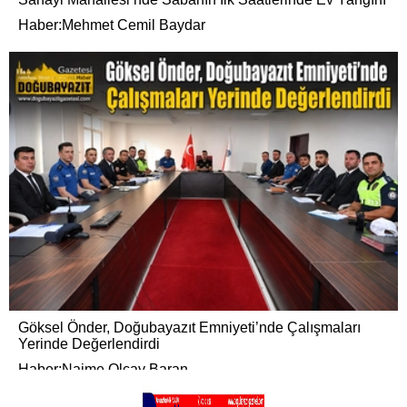
Haber:Mehmet Cemil Baydar
Göksel Önder, Doğubayazıt Emniyeti’nde Çalışmaları
Yerinde Değerlendirdi
Haber:Naime Olcay Baran