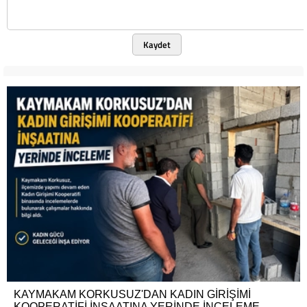
Kaydet
KAYMAKAM KORKUSUZ'DAN KADIN GİRİŞİMİ
KOOPERATİFİ İNŞAATINA YERİNDE İNCELEME