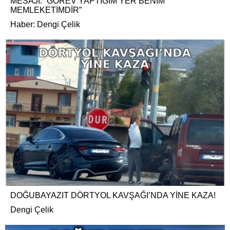
MESAJI: “GÖREV YAPTIĞIM YER BENİM
MEMLEKETİMDİR”
Haber: Dengi Çelik
DOĞUBAYAZIT DÖRTYOL KAVŞAĞI’NDA YİNE KAZA!
Dengi Çelik