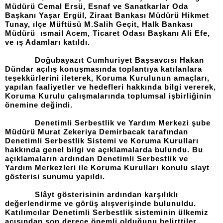
Müdürü Cemal Ersü, Esnaf ve Sanatkarlar Oda
Başkanı Yaşar Ergül, Ziraat Bankası Müdürü Hikmet
Tunay, ılçe Müftüsü M.Salih Geçit, Halk Bankası
Müdürü
ısmail Acem, Ticaret Odası Başkanı Ali Efe,
ve ış Adamları
katıldı.
Doğubayazıt Cumhuriyet Başsavcısı Hakan
Dündar açılış konuşmasında toplantıya katılanlara
teşekkürlerini ileterek, Koruma Kurulunun amaçları,
yapılan faaliyetler ve hedefleri hakkında bilgi vererek,
Koruma Kurulu çalışmalarında toplumsal işbirliğinin
önemine değindi.
Denetimli Serbestlik ve Yardım Merkezi şube
Müdürü Murat Zekeriya Demirbacak tarafından
Denetimli Serbestlik Sistemi ve Koruma Kurulları
hakkında genel bilgi ve açıklamalarda bulundu. Bu
açıklamaların ardından Denetimli Serbestlik ve
Yardım Merkezleri ile Koruma Kurulları konulu slayt
gösterisi sunumu yapıldı.
Slâyt gösterisinin ardından karşılıklı
değerlendirme ve görüş alışverişinde bulunuldu.
Katılımcılar Denetimli Serbestlik sisteminin ülkemiz
açısından son derece önemli olduğunu belirttiler.