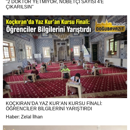
"2 DOKTOR YETMİYOR, NÖBETÇİ SAYISI 4'E
ÇIKARILSIN"
KOÇKIRAN’DA YAZ KUR’AN KURSU FİNALİ:
ÖĞRENCİLER BİLGİLERİNİ YARIŞTIRDI
Haber: Zelal İlhan