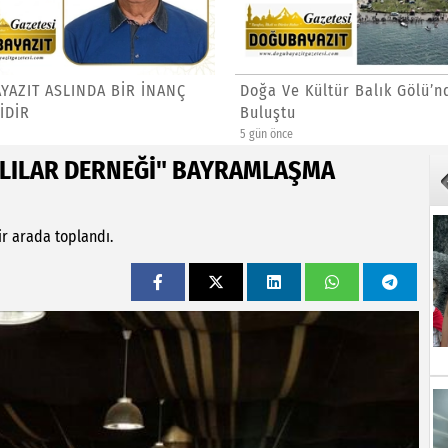
YAZIT ASLINDA BİR İNANÇ
Doğa Ve Kültür Balık Gölü’n
İDİR
Buluştu
5 gün önce
TLILAR DERNEĞİ" BAYRAMLAŞMA
ir arada toplandı.