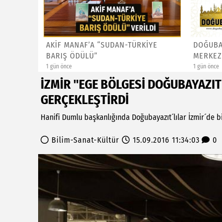
IN YÜZÜ
AKİF MANAF’A “SUDAN-TÜRKİYE
DOĞUBA
Nİ ...
BARIŞ ÖDÜLÜ”
MERKEZ
1 gün önce
1 gün önce
İZMİR "EGE BÖLGESİ DOĞUBAYAZI
GERÇEKLEŞTİRDİ
Hanifi Dumlu başkanlığında Doğubayazıt´lılar İzmir´de b
Bilim-Sanat-Kültür
15.09.2016 11:34:03
0