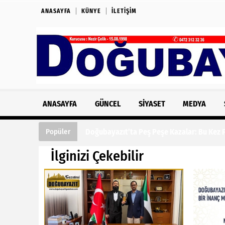
ANASAYFA
KÜNYE
İLETIŞIM
ANASAYFA
GÜNCEL
SIYASET
MEDYA
Doğubayazıt’ta Peş Peşe Kazalar: Bu Kez Fe
Popüler
İlginizi Çekebilir