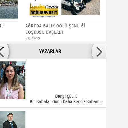
de
AĞRI’DA BALIK GÖLÜ ŞENLİĞİ
Balık Gö
COŞKUSU BAŞLADI
Servis S
6 gün önce
1 hafta önce
Adile ADIGÜZEL
YAZARLAR
Bu Şehrin Ortasında Çürüyen Bir Yapı Var
Dengi ÇELİK
Bir Babalar Günü Daha Sensiz Babam…