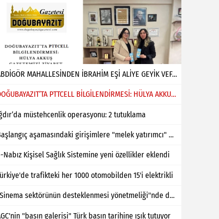
ABDİGÖR MAHALLESİNDEN İBRAHİM EŞİ ALİYE GEYİK VEFAT ETMİŞTİR
DOĞUBAYAZIT’TA PTTCELL BİLGİLENDİRMESİ: HÜLYA AKKUŞ GAZETEMİZİ ZİYARET ETTİ
ğdır’da müstehcenlik operasyonu: 2 tutuklama
Başlangıç aşamasındaki girişimlere "melek yatırımcı" desteği
-Nabız Kişisel Sağlık Sistemine yeni özellikler eklendi
ürkiye'de trafikteki her 1000 otomobilden 15'i elektrikli
"Sinema sektörünün desteklenmesi yönetmeliği"nde değişiklik yapıldı
GC'nin "basın galerisi" Türk basın tarihine ışık tutuyor