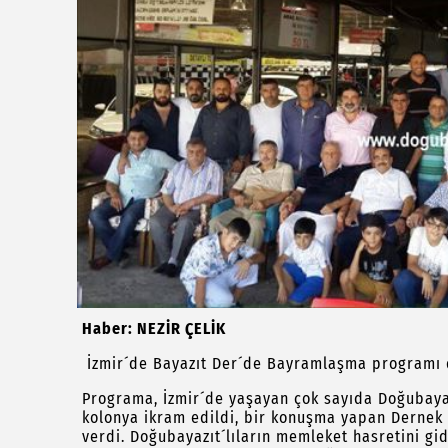
Haber: NEZİR ÇELİK
İzmir´de Bayazıt Der´de Bayramlaşma programı 
Programa, İzmir´de yaşayan çok sayıda Doğubayazı
kolonya ikram edildi, bir konuşma yapan Dernek 
verdi. Doğubayazıt´lıların memleket hasretini g