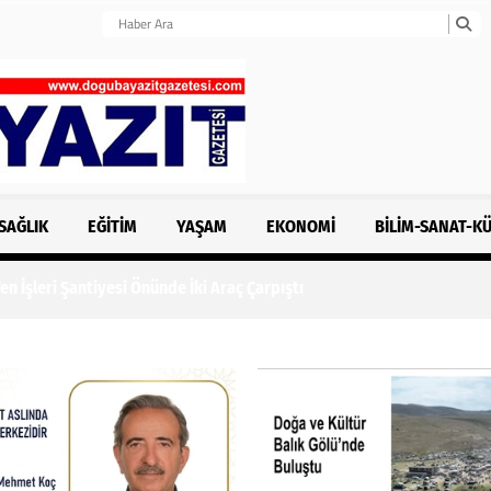
SAĞLIK
EĞITIM
YAŞAM
EKONOMI
BILIM-SANAT-K
n İşleri Şantiyesi Önünde İki Araç Çarpıştı