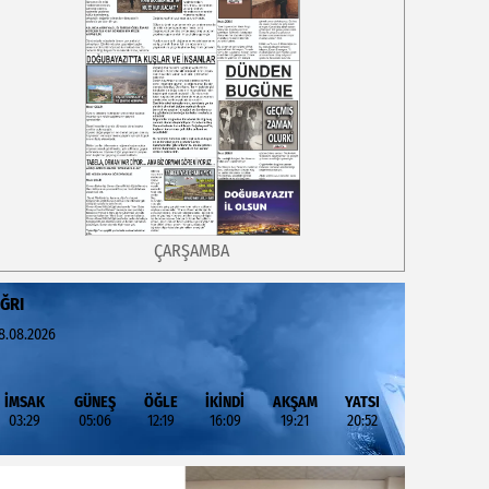
ÇARŞAMBA
ĞRI
8.08.2026
İMSAK
GÜNEŞ
ÖĞLE
İKİNDİ
AKŞAM
YATSI
03:29
05:06
12:19
16:09
19:21
20:52