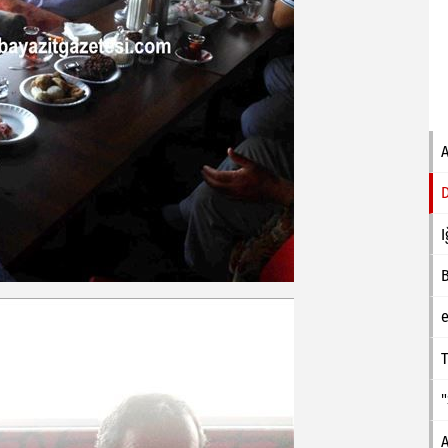
I
e
T
A