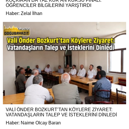
KOÇKIRAN’DA YAZ KUR’AN KURSU FİNALİ:
ÖĞRENCİLER BİLGİLERİNİ YARIŞTIRDI
Haber: Zelal İlhan
VALİ ÖNDER BOZKURT’TAN KÖYLERE ZİYARET:
VATANDAŞLARIN TALEP VE İSTEKLERİNİ DİNLEDİ
Haber: Naime Olcay Baran