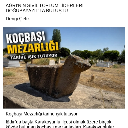
AĞRI’NIN SİVİL TOPLUM LİDERLERİ
DOĞUBAYAZIT’TA BULUŞTU
Dengi Çelik
Koçbaşı Mezarlığı tarihe ışık tutuyor
Iğdır’da başta Karakoyunlu ilçesi olmak üzere birçok
köyde bulunan koçbaşlı mezar taşları, Karakoyunlular