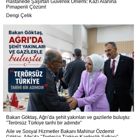
Hastanede Şaşırtan Güvenlik Önlemi: Kazı Alanına
Pimapenli Çözüm!
Dengi Çelik
Bakan Göktaş, Ağrı’da şehit yakınları ve gazilerle buluştu:
"Terörsüz Türkiye tarihi bir adımdır"
Aile ve Sosyal Hizmetler Bakanı Mahinur Özdemir
Göktaş, Ağrı’da "Terörsüz Türkiye Kardeşlik Sofrası"