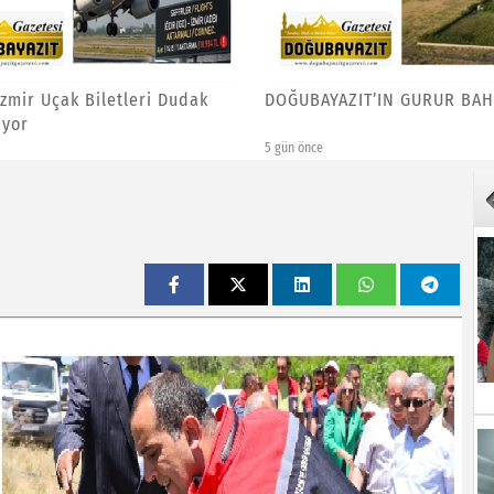
İzmir Uçak Biletleri Dudak
DOĞUBAYAZIT’IN GURUR BAH
ıyor
5 gün önce