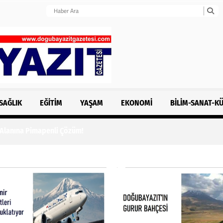
SAĞLIK
EĞITIM
YAŞAM
EKONOMI
BILIM-SANAT-K
 Alanına Pimapenli Çözüm!