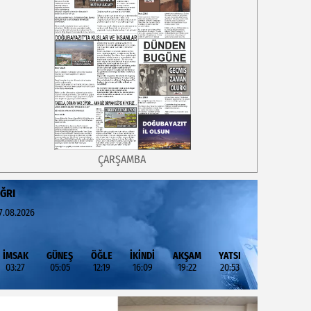
ÇARŞAMBA
ĞRI
7.08.2026
İMSAK
GÜNEŞ
ÖĞLE
İKİNDİ
AKŞAM
YATSI
03:27
05:05
12:19
16:09
19:22
20:53