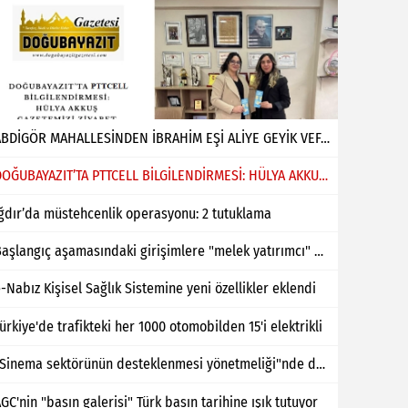
ABDİGÖR MAHALLESİNDEN İBRAHİM EŞİ ALİYE GEYİK VEFAT ETMİŞTİR
DOĞUBAYAZIT’TA PTTCELL BİLGİLENDİRMESİ: HÜLYA AKKUŞ GAZETEMİZİ ZİYARET ETTİ
ğdır’da müstehcenlik operasyonu: 2 tutuklama
Başlangıç aşamasındaki girişimlere "melek yatırımcı" desteği
-Nabız Kişisel Sağlık Sistemine yeni özellikler eklendi
ürkiye'de trafikteki her 1000 otomobilden 15'i elektrikli
"Sinema sektörünün desteklenmesi yönetmeliği"nde değişiklik yapıldı
GC'nin "basın galerisi" Türk basın tarihine ışık tutuyor