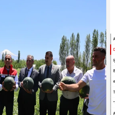
I
e
T
A