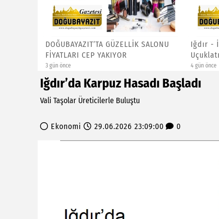
yurdu:
DOĞUBAYAZIT’TA GÜZELLİK SALONU
Iğdır - 
...
FİYATLARI CEP YAKIYOR
Uçuklat
3 gün önce
4 gün önce
Iğdır’da Karpuz Hasadı Başladı
Vali Taşolar Üreticilerle Buluştu
Ekonomi
29.06.2026 23:09:00
0