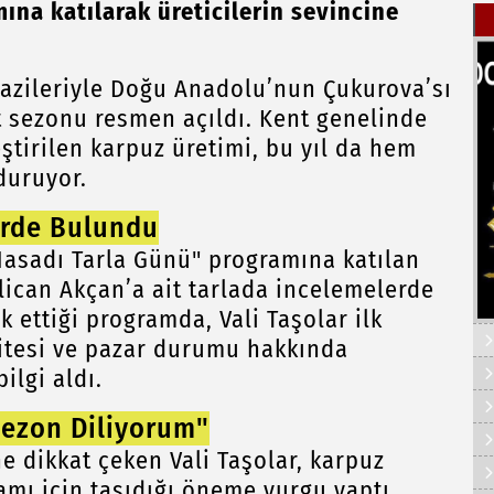
na katılarak üreticilerin sevincine
arazileriyle Doğu Anadolu’nun Çukurova’sı
at sezonu resmen açıldı. Kent genelinde
tirilen karpuz üretimi, bu yıl da hem
duruyor.
erde Bulundu
asadı Tarla Günü" programına katılan
 Alican Akçan’a ait tarlada incelemelerde
k ettiği programda, Vali Taşolar ilk
litesi ve pazar durumu hakkında
ilgi aldı.
 Sezon Diliyorum"
ne dikkat çeken Vali Taşolar, karpuz
amı için taşıdığı öneme vurgu yaptı.