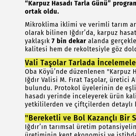
“Karpuz Hasadı Tarla Günü” programı
ortak oldu.
Mikroklima iklimi ve verimli tarım 
olarak bilinen Iğdır’da, karpuz has
yaklaşık
7 bin dekar
alanda gerçekleş
kalitesi hem de rekoltesiyle göz dol
Vali Taşolar Tarlada İncelemel
Oba Köyü’nde düzenlenen "Karpuz H
Iğdır Valisi M. Fırat Taşolar, üretici
bulundu. Protokol üyelerinin de eşli
hasadı yerinde inceleyerek ürün ka
yetkililerden ve çiftçilerden detaylı b
"Bereketli ve Bol Kazançlı Bir
Iğdır’ın tarımsal üretim potansiyeli
üretiminin kent ekonomisi ve istihd