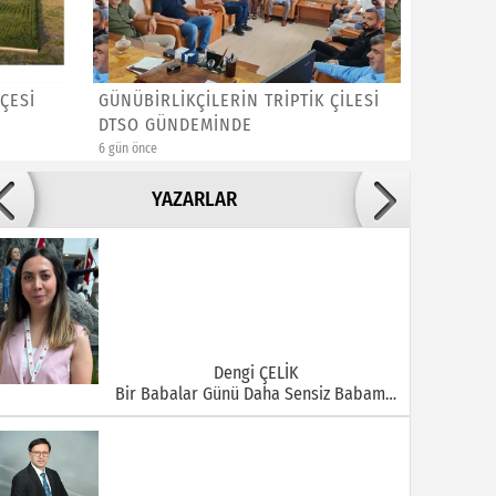
ÇESİ
GÜNÜBİRLİKÇİLERİN TRİPTİK ÇİLESİ
Cemal Ca
DTSO GÜNDEMİNDE
Üretiyor
6 gün önce
1 hafta önce
Adile ADIGÜZEL
YAZARLAR
Bu Şehrin Ortasında Çürüyen Bir Yapı Var
Dengi ÇELİK
Bir Babalar Günü Daha Sensiz Babam…