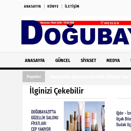
ANASAYFA
KÜNYE
İLETIŞIM
ANASAYFA
GÜNCEL
SIYASET
MEDYA
Hastanede Şaşırtan Güvenlik Önlemi: Kazı
Popüler
İlginizi Çekebilir