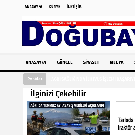
ANASAYFA
KÜNYE
İLETIŞIM
ANASAYFA
GÜNCEL
SIYASET
MEDYA
AĞRI SAĞLIĞINDA İLK IVUS İŞLEMİ BAŞARIY
Popüler
İlginizi Çekebilir