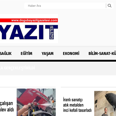
SAĞLIK
EĞITIM
YAŞAM
EKONOMI
BILIM-SANAT-K
LA GERÇEKLEŞTİRİLDİ