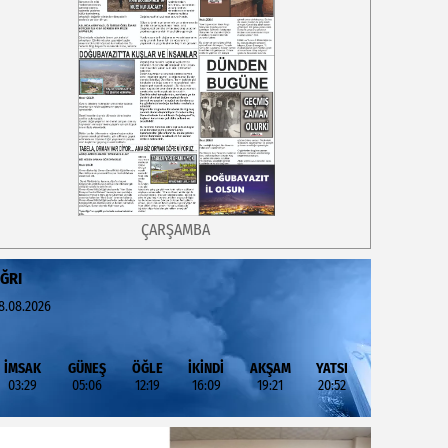
ÇARŞAMBA
ĞRI
8.08.2026
İMSAK
GÜNEŞ
ÖĞLE
İKİNDİ
AKŞAM
YATSI
03:29
05:06
12:19
16:09
19:21
20:52