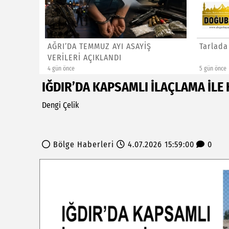
za: 4
AĞRI’DA TEMMUZ AYI ASAYİŞ
Tarlada
VERİLERİ AÇIKLANDI
4 gün önce
5 gün önce
IĞDIR’DA KAPSAMLI İLAÇLAMA İLE
Dengi Çelik
Bölge Haberleri
4.07.2026 15:59:00
0