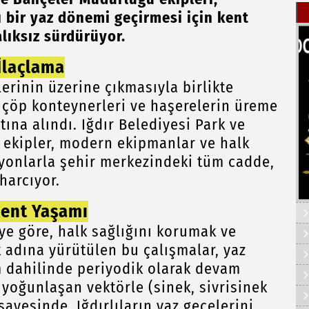
ı bir yaz dönemi geçirmesi için kent
lıksız sürdürüyor.
İlaçlama
erinin üzerine çıkmasıyla birlikte
r, çöp konteynerleri ve haşerelerin üreme
ına alındı. Iğdır Belediyesi Park ve
ekipler, modern ekipmanlar ve halk
syonlarla şehir merkezindeki tüm cadde,
harcıyor.
Kent Yaşamı
iye göre, halk sağlığını korumak ve
 adına yürütülen bu çalışmalar, yaz
m dahilinde periyodik olarak devam
 yoğunlaşan vektörle (sinek, sivrisinek
ayesinde, Iğdırlıların yaz gecelerini