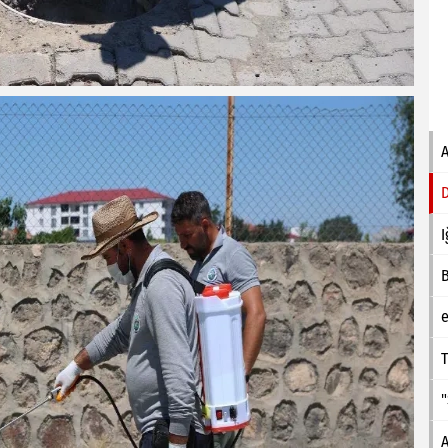
I
e
T
A