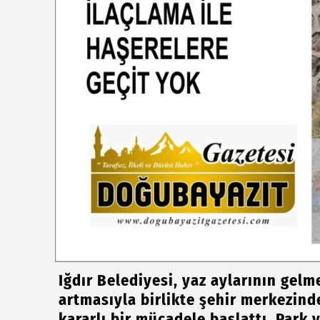
Iğdır Belediyesi, yaz aylarının gelm
artmasıyla birlikte şehir merkezind
kararlı bir mücadele başlattı. Park