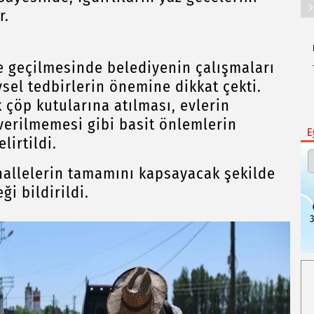
r.
e geçilmesinde belediyenin çalışmaları
sel tedbirlerin önemine dikkat çekti.
çöp kutularına atılması, evlerin
 verilmemesi gibi basit önlemlerin
E
lirtildi.
hallelerin tamamını kapsayacak şekilde
ği bildirildi.
3