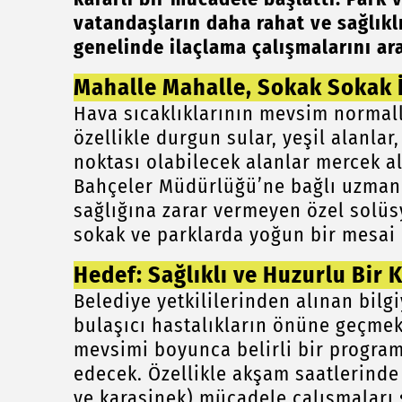
vatandaşların daha rahat ve sağlıkl
genelinde ilaçlama çalışmalarını ara
Mahalle Mahalle, Sokak Sokak 
Hava sıcaklıklarının mevsim normall
özellikle durgun sular, yeşil alanla
noktası olabilecek alanlar mercek alt
Bahçeler Müdürlüğü’ne bağlı uzman 
sağlığına zarar vermeyen özel solü
sokak ve parklarda yoğun bir mesai 
Hedef: Sağlıklı ve Huzurlu Bir 
Belediye yetkililerinden alınan bilg
bulaşıcı hastalıkların önüne geçmek
mevsimi boyunca belirli bir progra
edecek. Özellikle akşam saatlerinde
ve karasinek) mücadele çalışmaları s