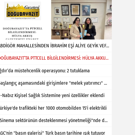
ABDİGÖR MAHALLESİNDEN İBRAHİM EŞİ ALİYE GEYİK VEFAT ETMİŞTİR
DOĞUBAYAZIT’TA PTTCELL BİLGİLENDİRMESİ: HÜLYA AKKUŞ GAZETEMİZİ ZİYARET ETTİ
ğdır’da müstehcenlik operasyonu: 2 tutuklama
Başlangıç aşamasındaki girişimlere "melek yatırımcı" desteği
-Nabız Kişisel Sağlık Sistemine yeni özellikler eklendi
ürkiye'de trafikteki her 1000 otomobilden 15'i elektrikli
"Sinema sektörünün desteklenmesi yönetmeliği"nde değişiklik yapıldı
GC'nin "basın galerisi" Türk basın tarihine ışık tutuyor