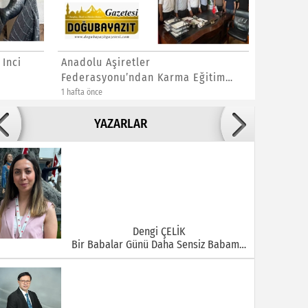
 Inci
Anadolu Aşiretler
Vanlı K
Federasyonu’ndan Karma Eğitim
Demircil
Açıklaması
1 hafta önce
1 hafta önce
Adile ADIGÜZEL
YAZARLAR
Bu Şehrin Ortasında Çürüyen Bir Yapı Var
Dengi ÇELİK
Bir Babalar Günü Daha Sensiz Babam…