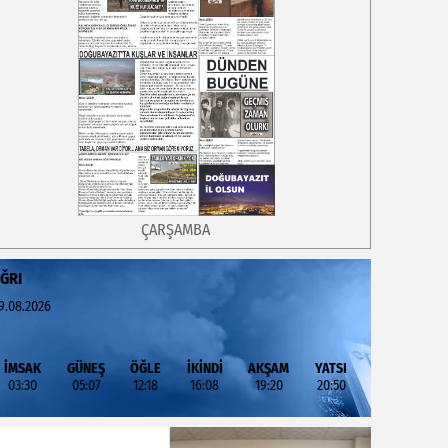
ÇARŞAMBA
ĞRI
9.08.2026
İMSAK
GÜNEŞ
ÖĞLE
İKİNDİ
AKŞAM
YATSI
03:30
05:07
12:18
16:08
19:20
20:50