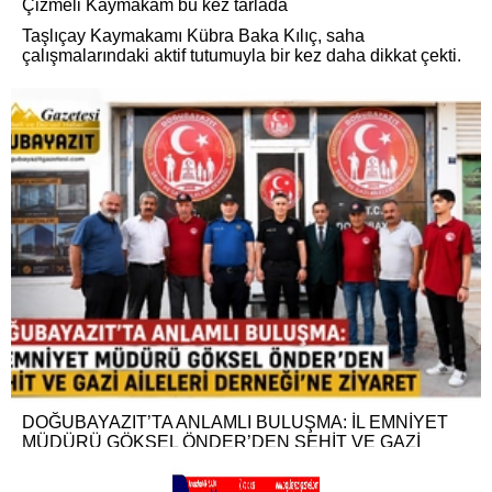
Çizmeli Kaymakam bu kez tarlada
Taşlıçay Kaymakamı Kübra Baka Kılıç, saha
çalışmalarındaki aktif tutumuyla bir kez daha dikkat çekti.
DOĞUBAYAZIT’TA ANLAMLI BULUŞMA: İL EMNİYET
MÜDÜRÜ GÖKSEL ÖNDER’DEN ŞEHİT VE GAZİ
AİLELERİ DERNEĞİ’NE ZİYARET