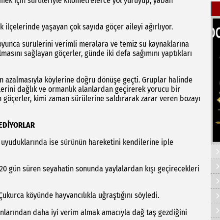
ek için sürüleriyle kilometrelerce yol yürüyüp, yaban
k ilçelerinde yaşayan çok sayıda göçer aileyi ağırlıyor.
oyunca sürülerini verimli meralara ve temiz su kaynaklarına
lmasını sağlayan göçerler, günde iki defa sağımını yaptıkları
n azalmasıyla köylerine doğru dönüşe geçti. Gruplar halinde
lerini dağlık ve ormanlık alanlardan geçirerek yorucu bir
n göçerler, kimi zaman sürülerine saldırarak zarar veren bozayı
 EDİYORLAR
 uyuduklarında ise sürünün hareketini kendilerine iple
-20 gün süren seyahatin sonunda yaylalardan kışı geçirecekleri
 Çukurca köyünde hayvancılıkla uğraştığını söyledi.
yunlarından daha iyi verim almak amacıyla dağ taş gezdiğini