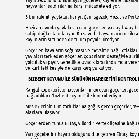
Yayla sezonunu tamamlayan göçerler, köylerine ulaşabilm
hayvanları saldırılarına karşı mücadele ediyor.
3 bin rakımlı yaylalar, her yıl Çemişgezek, Hozat ve Perte
Haziran ayında yaylalara çıkan göçerler, yaklaşık 4 ay b
sahip dağlarda otlatıyor. Bu sayede hayvanlarının kilo a
koyunların sütünden de tulum peyniri üretiyor.
Göçerler, havaların soğuması ve mevsime bağlı otlakları
yaylaları terk eden göçerler, çobanların desteğiyle sürü
yolculuk yapıyor. Genellikle Ovacık kırsalında mola vere
ve kurt tehlikesiyle de karşı karşıya kalıyor.
- BIZBENT KOYUNU İLE SÜRÜNÜN HAREKETİNİ KONTROL
Kangal köpekleriyle hayvanlarını koruyan göçerler, gece
bağladıkları "bızbent koyunu" ile kontrol ediyor.
Mesleklerinin tüm zorluklarına göğüs geren göçerler, 15
alanlara ulaşıyor.
Göçerlerden Yunus Elitaş, yıllardır Pertek ilçesine bağlı
Yarı göçebe bir hayatı olduğunu dile getiren Elitaş, ko