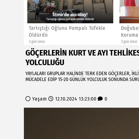
KÖYÜ
Tartıştığı Oğlunu Pompalı Tüfekle
Doğubay
MASI ...
Öldürdü
Koruma 
3 gün önce
3 gün önce
GÖÇERLERİN KURT VE AYI TEHLİKE
YOLCULUĞU
YAYLALARI GRUPLAR HALİNDE TERK EDEN GÖÇERLER, İKLİ
MÜCADELE EDİP 15-20 GÜNLÜK YOLCULUK SONUNDA SÜRÜ
Yaşam
12.10.2024 13:23:00
0