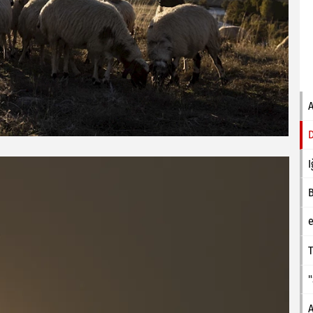
I
e
T
A