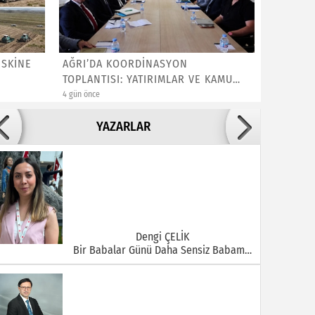
İSKİNE
AĞRI’DA KOORDİNASYON
Kızılay’
TOPLANTISI: YATIRIMLAR VE KAMU
Gıda De
HİZMETLE...
4 gün önce
1 hafta önce
Adile ADIGÜZEL
YAZARLAR
Bu Şehrin Ortasında Çürüyen Bir Yapı Var
Dengi ÇELİK
Bir Babalar Günü Daha Sensiz Babam…