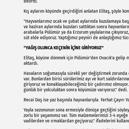
belirtti.
Kış aylarını köyünde geçirdiğini anlatan Elitaş, şöyle kon
"Hayvanlarımız ocak ve şubat aylarında kuzulamaya başl
ve haziran aylarında kuzuları sattıktan sonra hayvanları
arabalarla Pülümür ya da Erzurum yaylalarına çıkıyoruz, 
süt elde ediyoruz. Yaptığımız peyniri de anlaştığımız tüc
"YAĞIŞ OLUNCA KEÇENİN İÇİNE GİRİYORUZ"
Elitaş, köyüne dönmek için Pülümür'den Ovacık'a gelip m
aktardı.
Havaların soğumasıyla sürekli yer değiştirmek zorunda o
var. Bunlardan birisi sürülerimiz ayı ve kurt saldırıların
giriyoruz ve konaklayabileceğimiz bir çadırımız olmuyor. 
günlük bir yolculuktan sonra köyümüze varıyoruz." dedi.
Recai Daş ise yaz başında hayvanlarıyla Ferhat Çayırı Yayl
Yayla sezonunun sona ermesiyle dönüşe geçtiğini söyley
zorlu bir yaşamımız var. Tüm malzemelerimizi 3-4 eşeğe 
vadilerden ve ırmaklardan geçiyoruz." ifadelerini kulland