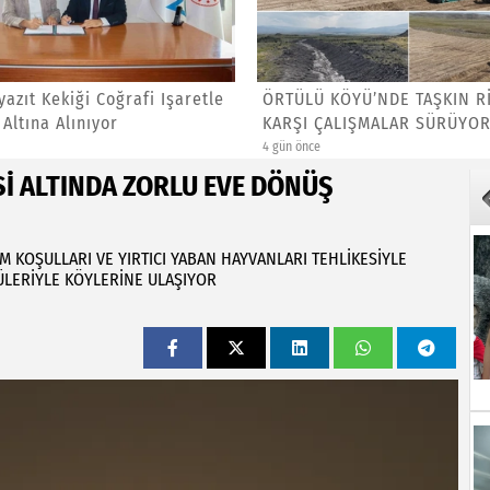
azıt Kekiği Coğrafi Işaretle
ÖRTÜLÜ KÖYÜ’NDE TAŞKIN R
Altına Alınıyor
KARŞI ÇALIŞMALAR SÜRÜYOR
4 gün önce
Sİ ALTINDA ZORLU EVE DÖNÜŞ
M KOŞULLARI VE YIRTICI YABAN HAYVANLARI TEHLİKESİYLE
LERİYLE KÖYLERİNE ULAŞIYOR