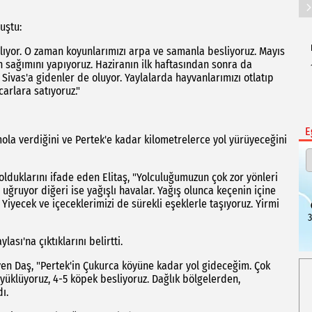
uştu:
ıyor. O zaman koyunlarımızı arpa ve samanla besliyoruz. Mayıs
n sağımını yapıyoruz. Haziranın ilk haftasından sonra da
Sivas'a gidenler de oluyor. Yaylalarda hayvanlarımızı otlatıp
carlara satıyoruz."
E
ola verdiğini ve Pertek'e kadar kilometrelerce yol yürüyeceğini
lduklarını ifade eden Elitaş, "Yolculuğumuzun çok zor yönleri
a uğruyor diğeri ise yağışlı havalar. Yağış olunca keçenin içine
Yiyecek ve içeceklerimizi de sürekli eşeklerle taşıyoruz. Yirmi
3
ası'na çıktıklarını belirtti.
en Daş, "Pertek'in Çukurca köyüne kadar yol gideceğim. Çok
yüklüyoruz, 4-5 köpek besliyoruz. Dağlık bölgelerden,
ı.