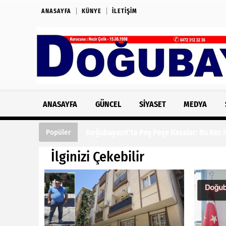
ANASAYFA
KÜNYE
İLETIŞIM
ANASAYFA
GÜNCEL
SIYASET
MEDYA
Doğubayazıt’ta Peş Peşe Kazalar: Bu Kez Fe
Popüler
İlginizi Çekebilir