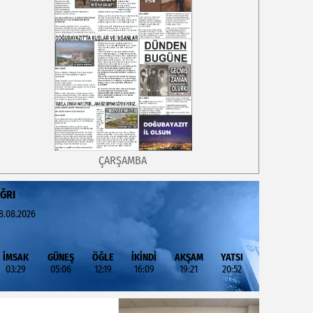
ÇARŞAMBA
ĞRI
8.08.2026
İMSAK
GÜNEŞ
ÖĞLE
İKİNDİ
AKŞAM
YATSI
03:29
05:06
12:19
16:09
19:21
20:52