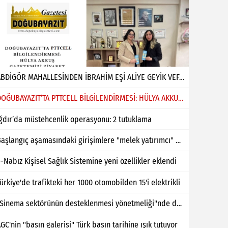
ABDİGÖR MAHALLESİNDEN İBRAHİM EŞİ ALİYE GEYİK VEFAT ETMİŞTİR
DOĞUBAYAZIT’TA PTTCELL BİLGİLENDİRMESİ: HÜLYA AKKUŞ GAZETEMİZİ ZİYARET ETTİ
ğdır’da müstehcenlik operasyonu: 2 tutuklama
Başlangıç aşamasındaki girişimlere "melek yatırımcı" desteği
-Nabız Kişisel Sağlık Sistemine yeni özellikler eklendi
ürkiye'de trafikteki her 1000 otomobilden 15'i elektrikli
"Sinema sektörünün desteklenmesi yönetmeliği"nde değişiklik yapıldı
GC'nin "basın galerisi" Türk basın tarihine ışık tutuyor