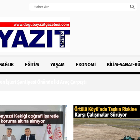
SAĞLIK
EĞITIM
YAŞAM
EKONOMI
BILIM-SANAT-K
n İşleri Şantiyesi Önünde İki Araç Çarpıştı