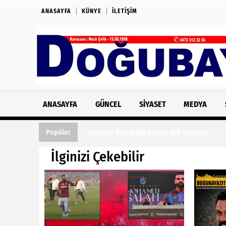
ANASAYFA
KÜNYE
İLETIŞIM
ANASAYFA
GÜNCEL
SIYASET
MEDYA
Koçbaşı Mezarlığı tarihe ışık tutuyor
Popüler
İlginizi Çekebilir