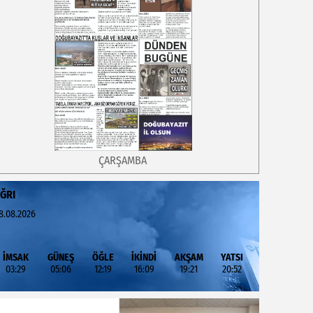
ÇARŞAMBA
ĞRI
8.08.2026
İMSAK
GÜNEŞ
ÖĞLE
İKİNDİ
AKŞAM
YATSI
03:29
05:06
12:19
16:09
19:21
20:52