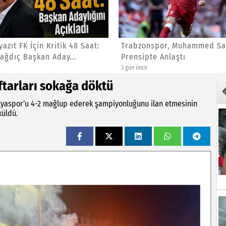
zıt FK İçin Kritik 48 Saat:
Trabzonspor, Muhammed Sal
ağdıç Başkan Aday...
Prensipte Anlaştı
3 gün önce
ftarları sokağa döktü
talyaspor’u 4-2 mağlup ederek şampiyonluğunu ilan etmesinin
küldü.