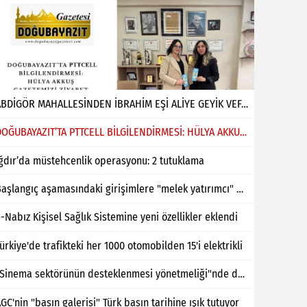
ABDİGÖR MAHALLESİNDEN İBRAHİM EŞİ ALİYE GEYİK VEFAT ETMİŞTİR
DOĞUBAYAZIT’TA PTTCELL BİLGİLENDİRMESİ: HÜLYA AKKUŞ GAZETEMİZİ ZİYARET ETTİ
ğdır’da müstehcenlik operasyonu: 2 tutuklama
Başlangıç aşamasındaki girişimlere "melek yatırımcı" desteği
-Nabız Kişisel Sağlık Sistemine yeni özellikler eklendi
ürkiye'de trafikteki her 1000 otomobilden 15'i elektrikli
"Sinema sektörünün desteklenmesi yönetmeliği"nde değişiklik yapıldı
GC'nin "basın galerisi" Türk basın tarihine ışık tutuyor