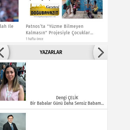
ah Ile
Patnos’ta "Yüzme Bilmeyen
AĞRI’DA
Kalmasın" Projesiyle Çocuklar
FİNAL Bİ
Yüzm...
1 hafta önce
1 hafta önce
Adile ADIGÜZEL
YAZARLAR
Bu Şehrin Ortasında Çürüyen Bir Yapı Var
Dengi ÇELİK
Bir Babalar Günü Daha Sensiz Babam…