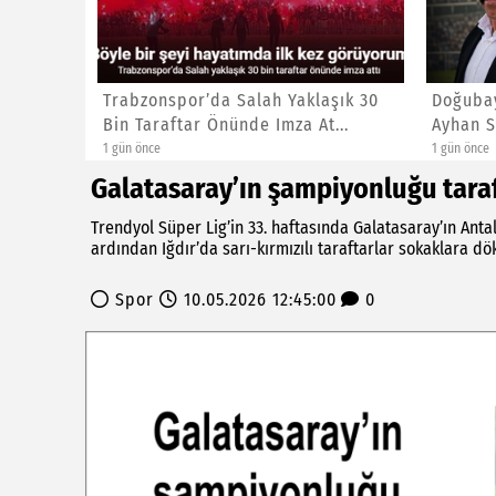
Trabzonspor’da Salah Yaklaşık 30
Doğubaya
İG
Bin Taraftar Önünde Imza At...
Ayhan S
1 gün önce
1 gün önce
Galatasaray’ın şampiyonluğu tara
Trendyol Süper Lig’in 33. haftasında Galatasaray’ın An
ardından Iğdır’da sarı-kırmızılı taraftarlar sokaklara dö
Spor
10.05.2026 12:45:00
0