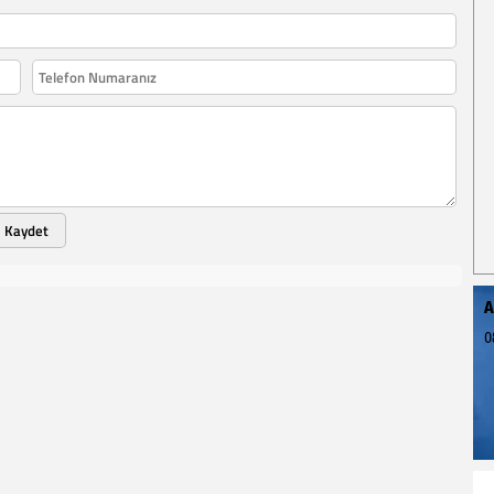
Kaydet
A
0