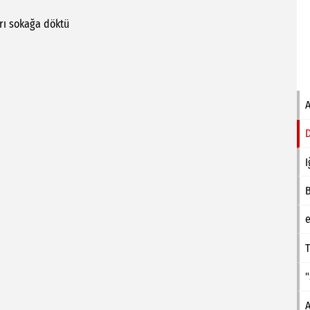
rı
sokağa
döktü
I
e
T
A