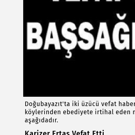
Doğubayazıt'ta iki üzücü vefat habe
köylerinden ebediyete irtihal eden m
aşağıdadır.
Karizer Ertaş Vefat Etti