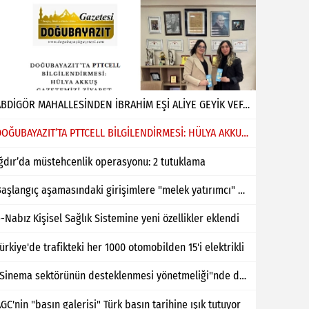
ABDİGÖR MAHALLESİNDEN İBRAHİM EŞİ ALİYE GEYİK VEFAT ETMİŞTİR
DOĞUBAYAZIT’TA PTTCELL BİLGİLENDİRMESİ: HÜLYA AKKUŞ GAZETEMİZİ ZİYARET ETTİ
ğdır’da müstehcenlik operasyonu: 2 tutuklama
Başlangıç aşamasındaki girişimlere "melek yatırımcı" desteği
-Nabız Kişisel Sağlık Sistemine yeni özellikler eklendi
ürkiye'de trafikteki her 1000 otomobilden 15'i elektrikli
"Sinema sektörünün desteklenmesi yönetmeliği"nde değişiklik yapıldı
GC'nin "basın galerisi" Türk basın tarihine ışık tutuyor