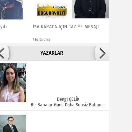
ı
İSA KARACA IÇIN TAZIYE MESAJI
ABDİGÖ
EŞİ ALİY
1 hafta önce
1 hafta önce
Adile ADIGÜZEL
YAZARLAR
Bu Şehrin Ortasında Çürüyen Bir Yapı Var
Dengi ÇELİK
Bir Babalar Günü Daha Sensiz Babam…