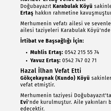
Doğubayazıt
Karabulak Köyü
sakinl
Ertaş
hakkın rahmetine kavuşmuştur
Merhumenin vefatı ailesi ve sevenle
ailesi taziyeleri Karabulak Köyü'nde
İrtibat ve Başsağlığı İçin:
Muhlis Ertaş:
0542 215 55 74
Yavuz Ertaş:
0542 747 02 71
Hazal İlhan Vefat Etti
Gökçekaynak (Kundo) Köyü
sakinle
vefat etmiştir.
Merhumenin taziyesi Doğubayazıt't
Evi
'nde kurulmuştur. Aile yakınları 
edecektir.