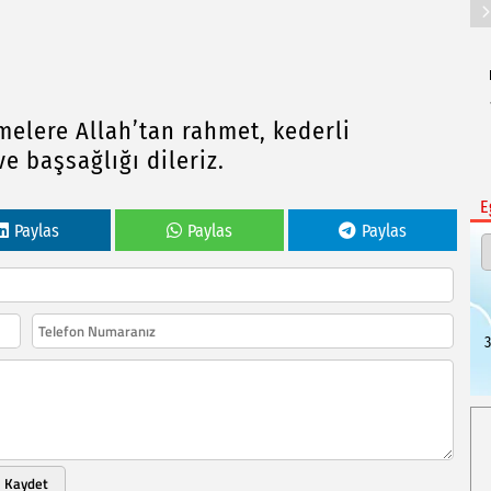
elere Allah’tan rahmet, kederli
e başsağlığı dileriz.
E
Paylas
Paylas
Paylas
3
Kaydet