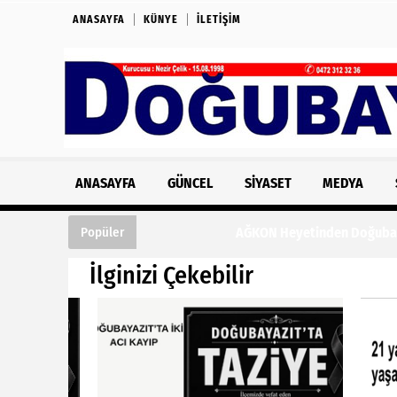
ANASAYFA
KÜNYE
İLETIŞIM
ANASAYFA
GÜNCEL
SIYASET
MEDYA
AĞKON Heyetinden Doğubayazıt Ticaret ve
Popüler
İlginizi Çekebilir