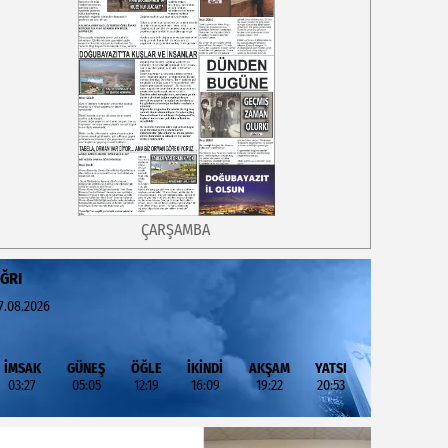
ÇARŞAMBA
ĞRI
7.08.2026
İMSAK
GÜNEŞ
ÖĞLE
İKİNDİ
AKŞAM
YATSI
03:27
05:05
12:19
16:09
19:22
20:53