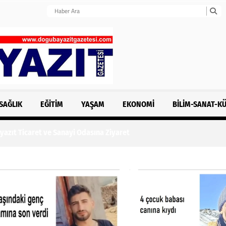
SAĞLIK
EĞITIM
YAŞAM
EKONOMI
BILIM-SANAT-K
 Sanayi Odasına Ziyaret