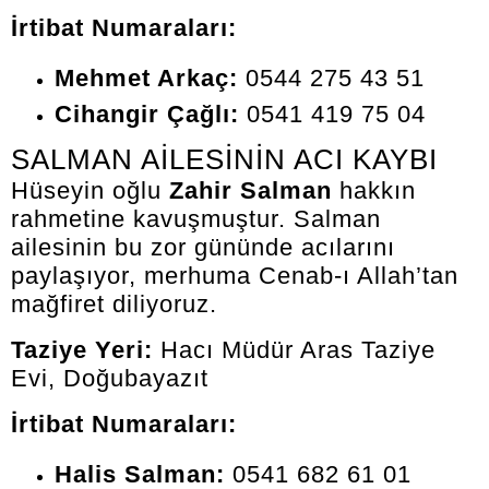
İrtibat Numaraları:
Mehmet Arkaç:
0544 275 43 51
Cihangir Çağlı:
0541 419 75 04
SALMAN AİLESİNİN ACI KAYBI
Hüseyin oğlu
Zahir Salman
hakkın
rahmetine kavuşmuştur. Salman
ailesinin bu zor gününde acılarını
paylaşıyor, merhuma Cenab-ı Allah’tan
mağfiret diliyoruz.
Taziye Yeri:
Hacı Müdür Aras Taziye
Evi, Doğubayazıt
İrtibat Numaraları:
Halis Salman:
0541 682 61 01