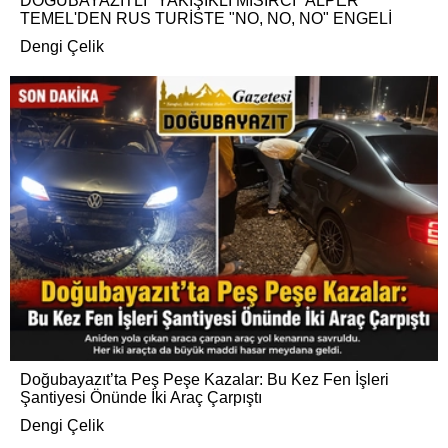
DOĞUBAYAZITLI "YAKIŞIKLI MISIRCI" ALPER
TEMEL'DEN RUS TURİSTE "NO, NO, NO" ENGELİ
Dengi Çelik
Doğubayazıt’ta Peş Peşe Kazalar: Bu Kez Fen İşleri
Şantiyesi Önünde İki Araç Çarpıştı
Dengi Çelik