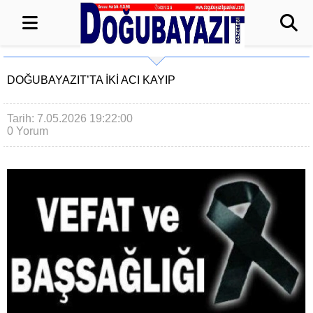
DOĞUBAYAZIT’TA İKİ ACI KAYIP
Tarih: 7.05.2026 19:22:00
0 Yorum