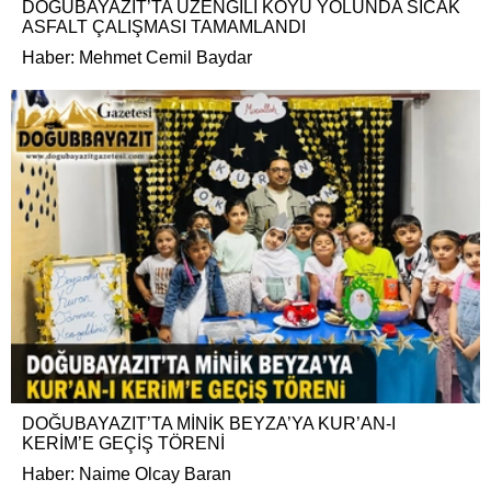
DOĞUBAYAZIT’TA ÜZENGİLİ KÖYÜ YOLUNDA SICAK
ASFALT ÇALIŞMASI TAMAMLANDI
Haber: Mehmet Cemil Baydar
DOĞUBAYAZIT’TA MİNİK BEYZA’YA KUR’AN-I
KERİM’E GEÇİŞ TÖRENİ
Haber: Naime Olcay Baran