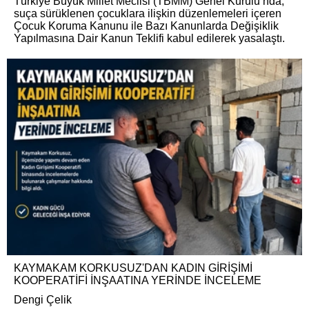
Türkiye Büyük Millet Meclisi (TBMM) Genel Kurulu’nda,
suça sürüklenen çocuklara ilişkin düzenlemeleri içeren
Çocuk Koruma Kanunu ile Bazı Kanunlarda Değişiklik
Yapılmasına Dair Kanun Teklifi kabul edilerek yasalaştı.
KAYMAKAM KORKUSUZ'DAN KADIN GİRİŞİMİ
KOOPERATİFİ İNŞAATINA YERİNDE İNCELEME
Dengi Çelik