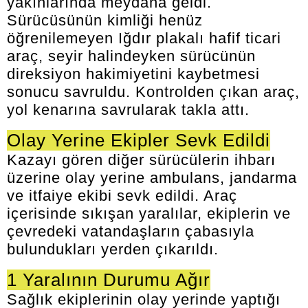
yakınlarında meydana geldi.
Sürücüsünün kimliği henüz
öğrenilemeyen Iğdır plakalı hafif ticari
araç, seyir halindeyken sürücünün
direksiyon hakimiyetini kaybetmesi
sonucu savruldu. Kontrolden çıkan araç,
yol kenarına savrularak takla attı.
Olay Yerine Ekipler Sevk Edildi
Kazayı gören diğer sürücülerin ihbarı
üzerine olay yerine ambulans, jandarma
ve itfaiye ekibi sevk edildi. Araç
içerisinde sıkışan yaralılar, ekiplerin ve
çevredeki vatandaşların çabasıyla
bulundukları yerden çıkarıldı.
1 Yaralının Durumu Ağır
Sağlık ekiplerinin olay yerinde yaptığı