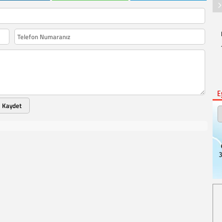
E
Kaydet
3