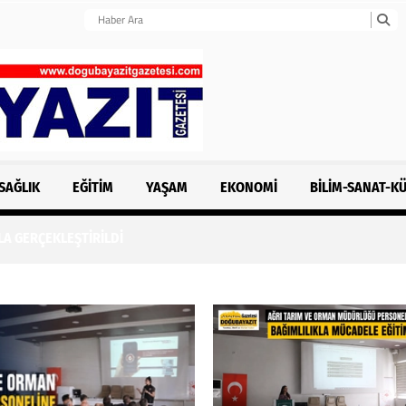
SAĞLIK
EĞITIM
YAŞAM
EKONOMI
BILIM-SANAT-K
LA GERÇEKLEŞTİRİLDİ