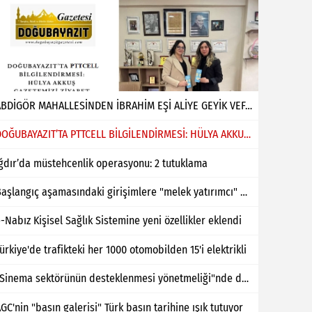
ABDİGÖR MAHALLESİNDEN İBRAHİM EŞİ ALİYE GEYİK VEFAT ETMİŞTİR
DOĞUBAYAZIT’TA PTTCELL BİLGİLENDİRMESİ: HÜLYA AKKUŞ GAZETEMİZİ ZİYARET ETTİ
ğdır’da müstehcenlik operasyonu: 2 tutuklama
Başlangıç aşamasındaki girişimlere "melek yatırımcı" desteği
-Nabız Kişisel Sağlık Sistemine yeni özellikler eklendi
ürkiye'de trafikteki her 1000 otomobilden 15'i elektrikli
"Sinema sektörünün desteklenmesi yönetmeliği"nde değişiklik yapıldı
GC'nin "basın galerisi" Türk basın tarihine ışık tutuyor