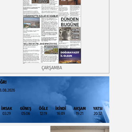
ÇARŞAMBA
ĞRI
8.08.2026
İMSAK
GÜNEŞ
ÖĞLE
İKİNDİ
AKŞAM
YATSI
03:29
05:06
12:19
16:09
19:21
20:52