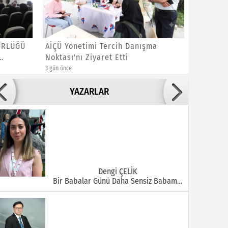
ÜRLÜĞÜ
AİÇÜ Yönetimi Tercih Danışma
AK Parti
Noktası'nı Ziyaret Etti
Eğitim 
3 gün önce
4 gün önce
Adile ADIGÜZEL
YAZARLAR
Bu Şehrin Ortasında Çürüyen Bir Yapı Var
Dengi ÇELİK
Bir Babalar Günü Daha Sensiz Babam…