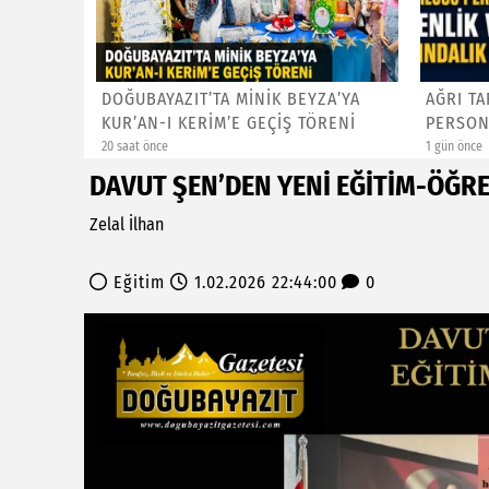
n-I
DOĞUBAYAZIT’TA MİNİK BEYZA’YA
AĞRI T
sı...
KUR’AN-I KERİM’E GEÇİŞ TÖRENİ
PERSON
FARKIN..
20 saat önce
1 gün önce
DAVUT ŞEN’DEN YENİ EĞİTİM-ÖĞRET
Zelal İlhan
Eğitim
1.02.2026 22:44:00
0