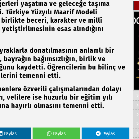
ğerleri yaşatma ve geleceğe taşıma
. Türkiye Yüzyılı Maarif Modeli
birlikte beceri, karakter ve millî
yetiştirilmesinin esas alındığını
ayraklarla donatılmasının anlamlı bir
, bayrağın bağımsızlığın, birlik ve
unu kaydetti. Öğrencilerin bu bilinç ve
lerini temenni etti.
menlere özverili çalışmalarından dolayı
 velilere ise huzurlu bir eğitim yılı
ına hayırlı olmasını temenni etti.
Paylas
Paylas
Paylas