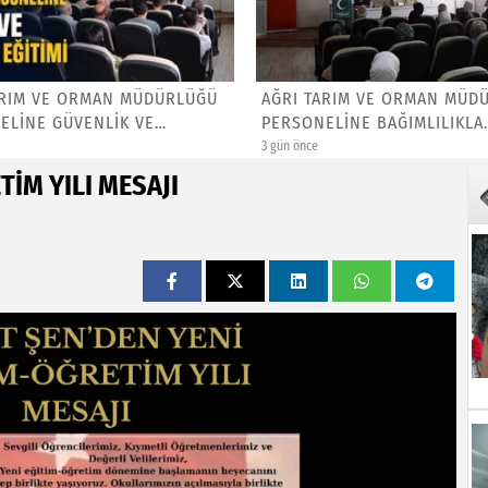
ARIM VE ORMAN MÜDÜRLÜĞÜ
AĞRI TARIM VE ORMAN MÜD
ELİNE GÜVENLİK VE
PERSONELİNE BAĞIMLILIKLA
.
MÜCAD...
3 gün önce
İM YILI MESAJI