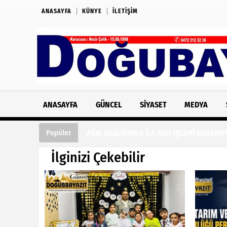
ANASAYFA
KÜNYE
İLETIŞIM
ANASAYFA
GÜNCEL
SIYASET
MEDYA
AĞRI SAĞLIĞINDA İLK IVUS İŞLEMİ BAŞARIY
Popüler
İlginizi Çekebilir