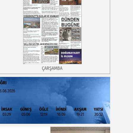
ÇARŞAMBA
ĞRI
8.08.2026
İMSAK
GÜNEŞ
ÖĞLE
İKİNDİ
AKŞAM
YATSI
03:29
05:06
12:19
16:09
19:21
20:52