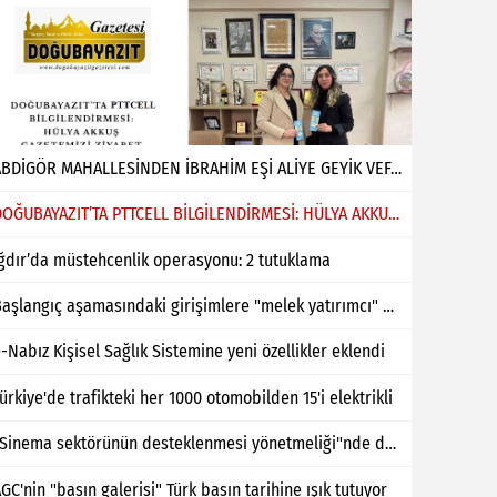
ABDİGÖR MAHALLESİNDEN İBRAHİM EŞİ ALİYE GEYİK VEFAT ETMİŞTİR
DOĞUBAYAZIT’TA PTTCELL BİLGİLENDİRMESİ: HÜLYA AKKUŞ GAZETEMİZİ ZİYARET ETTİ
ğdır’da müstehcenlik operasyonu: 2 tutuklama
Başlangıç aşamasındaki girişimlere "melek yatırımcı" desteği
-Nabız Kişisel Sağlık Sistemine yeni özellikler eklendi
ürkiye'de trafikteki her 1000 otomobilden 15'i elektrikli
"Sinema sektörünün desteklenmesi yönetmeliği"nde değişiklik yapıldı
GC'nin "basın galerisi" Türk basın tarihine ışık tutuyor