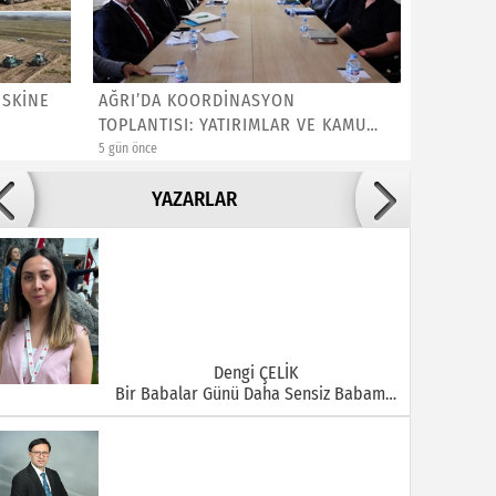
İSKİNE
AĞRI’DA KOORDİNASYON
Kızılay’
TOPLANTISI: YATIRIMLAR VE KAMU
Gıda De
HİZMETLE...
5 gün önce
1 hafta önce
Adile ADIGÜZEL
YAZARLAR
Bu Şehrin Ortasında Çürüyen Bir Yapı Var
Dengi ÇELİK
Bir Babalar Günü Daha Sensiz Babam…