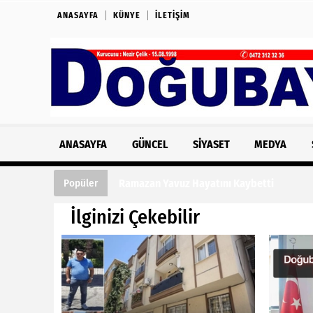
ANASAYFA
KÜNYE
İLETIŞIM
ANASAYFA
GÜNCEL
SIYASET
MEDYA
Ramazan Yavuz Hayatını Kaybetti
Popüler
İlginizi Çekebilir