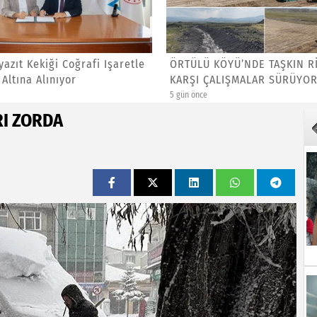
azıt Kekiği Coğrafi Işaretle
ÖRTÜLÜ KÖYÜ’NDE TAŞKIN R
Altına Alınıyor
KARŞI ÇALIŞMALAR SÜRÜYOR
5 gün önce
RI ZORDA