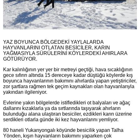
YAZ BOYUNCA BÖLGEDEKİ YAYLALARDA
HAYVANLARINI OTLATAN BESİCİLER, KARIN
YAĞMASIYLA SÜRÜLERİNİ KÖYLERDEKİ AHIRLARA
GÖTÜRÜYOR.
Kar kalınlığının yer yer bir metreyi geçtiği, hava sıcaklığının
gece sıfırın altında 15 dereceye kadar düştüğü köylerde kış
boyunca hayvanlarının bakımını ahırlarda yapan yetiştiriciler,
zor şartlara rağmen tek geçim kaynakları olan hayvanlarıyla
yakından ilgileniyor.
Evlerine yakın bölgelerde istifledikleri ot balyaları ve ağaç
dallarını kızaklarla ya da sırtlarında taşıyarak ahırların
bulunduğu alana ulaştıran besiciler, ezdikleri karın üzerine
serdikleri otlarla günde iki kez hayvanlarını yemliyor.
80 haneli Yukarıyongalı köyünde besicilik yapan Talha
Yönden, kışın hayvanların bakımını yaparken çok