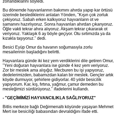
zorlandıklarını söyledi.
Bu dönemde hayvanlarının bakımını ahırda yapıp kar örtüsü
üzerinde beslediklerini anlatan Yönden, "Kışın çok zorluk
çekiyoruz. Sabah erken kalkıyoruz hayvanların ot ve
samanını hazırlıyoruz. Sonra hayvanları ahırdan çıkarıyoruz.
Öğle vakti tekrar ahıra alıyoruz. Akşam tekrar çıkararak ot
veriyoruz. Yaklaşık 6 ay böyle geçiyor. Otu sırtımızda ya da
kızakla taşıyoruz." dedi.
Besici Eyüp Omur da havanın soğumasıyla zorlu
mesailerinin başladığını belirtti.
Hayvanlara günde iki kez yem verdiklerini dile getiren Omur,
"Yeni doğuran hayvanlara ise günde 4 kez yem veriyoruz.
Zor bir meslek ama alışığız. Mecburen bu işi yapıyoruz,
dedelerimizden, babamızdan kalan bir meslek. Gençler artık
köyde durmuyor, şehirlere gidiyorlar. 40 yıldır besicilik
yapıyorum. Kar, kış, fırtına, yağmur, çamur demeden bu
mesleğimizi sürdürüyoruz." ifadelerini kullandı.
- "GEÇİMİMİZİ HAYVANCILIKLA SAĞLIYORUZ"
Bitlis merkeze bağlı Değirmenaltı köyünde yaşayan Mehmet
Mert ise besiciliği babasından devraldığını ifade etti.