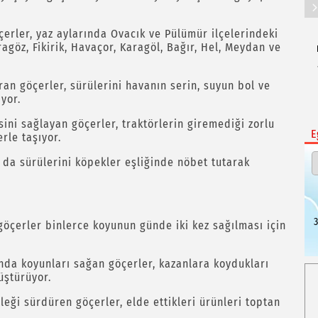
çerler, yaz aylarında Ovacık ve Pülümür ilçelerindeki
agöz, Fikirik, Havaçor, Karagöl, Bağır, Hel, Meydan ve
ran göçerler, sürülerini havanın serin, suyun bol ve
iyor.
ini sağlayan göçerler, traktörlerin giremediği zorlu
E
erle taşıyor.
şı da sürülerini köpekler eşliğinde nöbet tutarak
3
öçerler binlerce koyunun günde iki kez sağılması için
anda koyunları sağan göçerler, kazanlara koydukları
üştürüyor.
eği sürdüren göçerler, elde ettikleri ürünleri toptan