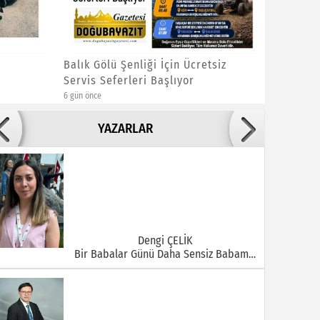
Balık Gölü Şenliği İçin Ücretsiz
SÜPHAN 
Servis Seferleri Başlıyor
SÜRESİN
6 gün önce
1 hafta önce
Adile ADIGÜZEL
YAZARLAR
Bu Şehrin Ortasında Çürüyen Bir Yapı Var
Dengi ÇELİK
Bir Babalar Günü Daha Sensiz Babam…