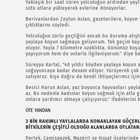
Yaklaşık bir saat süren yolculuğun ardından yayl
sütü atlara yükleyerek evlerine dönüyorlar.
Berivanlardan Zeytun Aslan, gazetecilere, koyun 
çıktıklarını söyledi.
Yolculuğun zorlu geçtiğini ancak bu duruma alıştık
yaylaya koyun sağmaya geliyorum. Tek geçim kayn
oluyor. Yayla 7 kilometre uzaklıkta. Günümüz koş
yapıyorum hem de onlarla ilgileniyorum." diye k
Süreyya Kartal, "40 yıldır köyden yaylaya koyun
soğuyuncaya kadar devam ediyor. Yürüyerek çok u
satıyoruz. Kışa doğru da kendi ihtiyaçlarımız içi
Besici Harun Aslan, yaz boyunca hayvanları yayla
az. Bu nedenle kadınlar koyun sağmak için atla gi
onlara yardımcı olmaya çalışıyoruz." ifadelerini k
ÖTE YANDAN
3 BİN RAKIMLI YAYLALARDA KONAKLAYAN GÖÇERL
BİTKİLERİN ÇEŞİTLİ OLDUĞU ALANLARDA OTLATAR
Pertek, Çemişgezek, Mazgirt ve Hozat ilçelerinde 