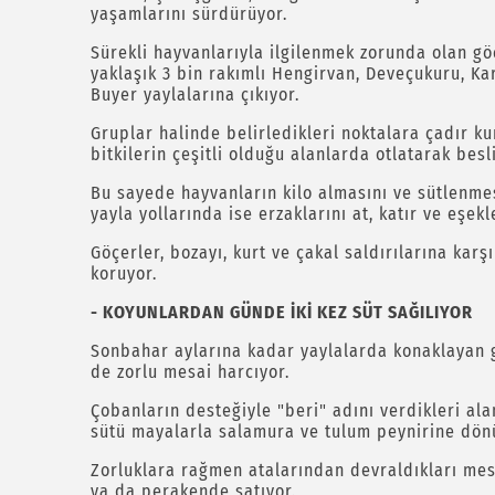
yaşamlarını sürdürüyor.
Sürekli hayvanlarıyla ilgilenmek zorunda olan gö
yaklaşık 3 bin rakımlı Hengirvan, Deveçukuru, Kar
Buyer yaylalarına çıkıyor.
Gruplar halinde belirledikleri noktalara çadır ku
bitkilerin çeşitli olduğu alanlarda otlatarak besl
Bu sayede hayvanların kilo almasını ve sütlenmes
yayla yollarında ise erzaklarını at, katır ve eşekl
Göçerler, bozayı, kurt ve çakal saldırılarına kar
koruyor.
- KOYUNLARDAN GÜNDE İKİ KEZ SÜT SAĞILIYOR
Sonbahar aylarına kadar yaylalarda konaklayan g
de zorlu mesai harcıyor.
Çobanların desteğiyle "beri" adını verdikleri al
sütü mayalarla salamura ve tulum peynirine dön
Zorluklara rağmen atalarından devraldıkları mesl
ya da perakende satıyor.