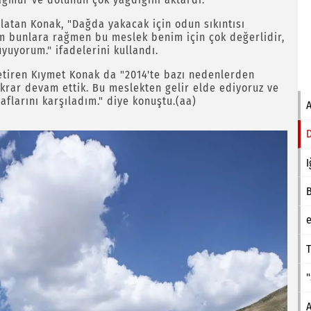
latan Konak, "Dağda yakacak için odun sıkıntısı
üm bunlara rağmen bu meslek benim için çok değerlidir,
uyorum." ifadelerini kullandı.
 getiren Kıymet Konak da "2014'te bazı nedenlerden
krar devam ettik. Bu meslekten gelir elde ediyoruz ve
aflarını karşıladım." diye konuştu.(aa)
I
e
T
A