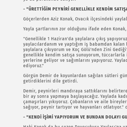
- "ÜRETTİĞİM PEYNİRİ GENELLİKLE KENDİM SAT
Göçerlerden Aziz Konak, Ovacık ilçesindeki yaylal
Yayla şartlarının zor olduğunu ifade eden Konak,
"Genellikle 1 Haziran'da yaylalara çıkış yapıyoru
yaylacılardanım ve yaptığım iş babamdan kalan bi
yaylalara çıkıyorum ve Koç Gölü'nden Zini Gediği'
genellikle kendim satışa sunuyorum, tüccarlarla 
yerlerine geliyor ve sağımlarını yapıyoruz. Yayl
ediyoruz."
Görgün Demir de koyunlardan sağılan sütleri gü
getirdiklerini dile getirdi.
Demir, peynirleri mandıraya sattıklarını belirte
bir ay sonra yapmaya başlayacağız. Yaylada kadın
çamaşırları yıkıyoruz. Çobanların ve aile bireyle
sağıyor, peynir tartıyor ve hayvanları otlatıyor." 
- "KENDİ İŞİMİ YAPIYORUM VE BUNDAN DOLAYI 
Haki Konak da bu sezon Deveçukuru Yaylası'na ya