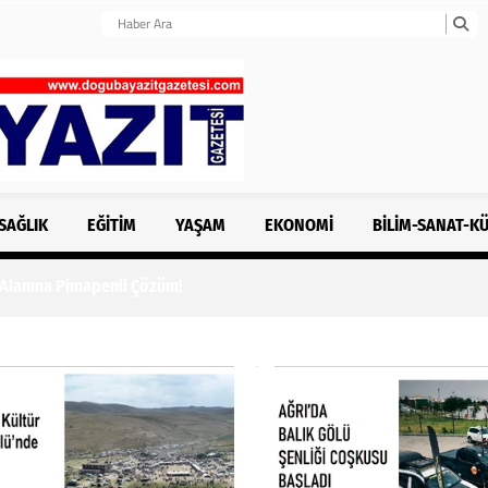
SAĞLIK
EĞITIM
YAŞAM
EKONOMI
BILIM-SANAT-K
 Alanına Pimapenli Çözüm!