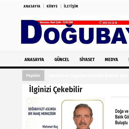
ANASAYFA
KÜNYE
İLETIŞIM
ANASAYFA
GÜNCEL
SIYASET
MEDYA
Hastanede Şaşırtan Güvenlik Önlemi: Kazı
Popüler
İlginizi Çekebilir