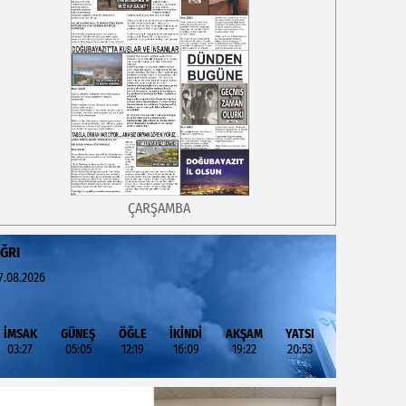
ÇARŞAMBA
ĞRI
7.08.2026
İMSAK
GÜNEŞ
ÖĞLE
İKİNDİ
AKŞAM
YATSI
03:27
05:05
12:19
16:09
19:22
20:53