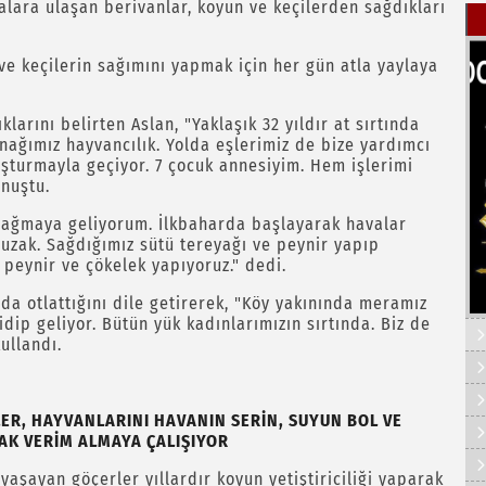
alara ulaşan berivanlar, koyun ve keçilerden sağdıkları
ve keçilerin sağımını yapmak için her gün atla yaylaya
larını belirten Aslan, "Yaklaşık 32 yıldır at sırtında
ağımız hayvancılık. Yolda eşlerimiz de bize yardımcı
uşturmayla geçiyor. 7 çocuk annesiyim. Hem işlerimi
onuştu.
 sağmaya geliyorum. İlkbaharda başlayarak havalar
zak. Sağdığımız sütü tereyağı ve peynir yapıp
n peynir ve çökelek yapıyoruz." dedi.
da otlattığını dile getirerek, "Köy yakınında meramız
dip geliyor. Bütün yük kadınlarımızın sırtında. Biz de
ullandı.
ER, HAYVANLARINI HAVANIN SERİN, SUYUN BOL VE
AK VERİM ALMAYA ÇALIŞIYOR
yaşayan göçerler yıllardır koyun yetiştiriciliği yaparak