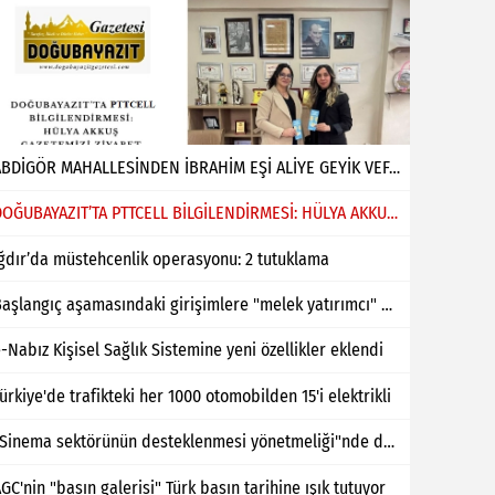
ABDİGÖR MAHALLESİNDEN İBRAHİM EŞİ ALİYE GEYİK VEFAT ETMİŞTİR
DOĞUBAYAZIT’TA PTTCELL BİLGİLENDİRMESİ: HÜLYA AKKUŞ GAZETEMİZİ ZİYARET ETTİ
ğdır’da müstehcenlik operasyonu: 2 tutuklama
Başlangıç aşamasındaki girişimlere "melek yatırımcı" desteği
-Nabız Kişisel Sağlık Sistemine yeni özellikler eklendi
ürkiye'de trafikteki her 1000 otomobilden 15'i elektrikli
"Sinema sektörünün desteklenmesi yönetmeliği"nde değişiklik yapıldı
GC'nin "basın galerisi" Türk basın tarihine ışık tutuyor