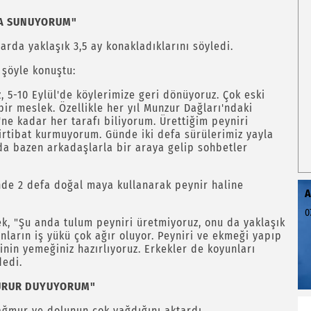
IŞA SUNUYORUM"
arda yaklaşık 3,5 ay konakladıklarını söyledi.
 şöyle konuştu:
z, 5-10 Eylül'de köylerimize geri dönüyoruz. Çok eski
r meslek. Özellikle her yıl Munzur Dağları'ndaki
ne kadar her tarafı biliyorum. Ürettiğim peyniri
irtibat kurmuyorum. Günde iki defa sürülerimiz yayla
ada bazen arkadaşlarla bir araya gelip sohbetler
nde 2 defa doğal maya kullanarak peynir haline
A
0
rek, "Şu anda tulum peyniri üretmiyoruz, onu da yaklaşık
ların iş yükü çok ağır oluyor. Peyniri ve ekmeği yapıp
rinin yemeğiniz hazırlıyoruz. Erkekler de koyunları
dedi.
GURUR DUYUYORUM"
ğmur ve dolunun çok yağdığını aktardı.