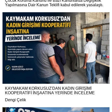
Çocuk Koruma Kanunu ile Bazı Kanunlarda Değişiklik
Yapılmasına Dair Kanun Teklifi kabul edilerek yasalaştı.
KAYMAKAM KORKUSUZ'DAN KADIN GİRİŞİMİ
KOOPERATİFİ İNŞAATINA YERİNDE İNCELEME
Dengi Çelik