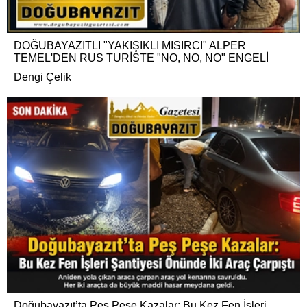
DOĞUBAYAZITLI "YAKIŞIKLI MISIRCI" ALPER
TEMEL'DEN RUS TURİSTE "NO, NO, NO" ENGELİ
Dengi Çelik
Doğubayazıt’ta Peş Peşe Kazalar: Bu Kez Fen İşleri