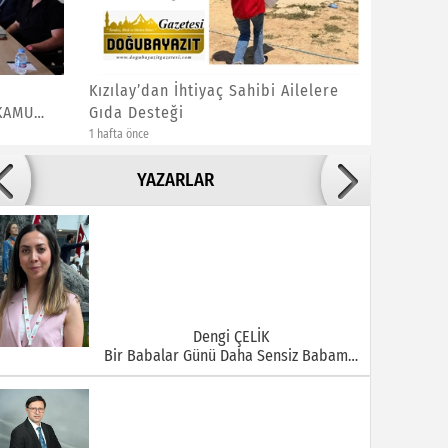
Kızılay’dan İhtiyaç Sahibi Ailelere
Ağrı’nın
 KAMU
Gıda Desteği
Arada
1 hafta önce
1 hafta önce
Adile ADIGÜZEL
YAZARLAR
Bu Şehrin Ortasında Çürüyen Bir Yapı Var
Dengi ÇELİK
Bir Babalar Günü Daha Sensiz Babam…