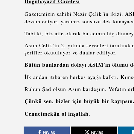
Doğubayazıt Gazetesi
AS
Gazetemizin sahibi Nezir Çelik´in ikizi,
devam ediyor, yaramız sonsuza dek kanayaca
Tabi ki, biz aile olarak bu acının hiç dinme
Asım Çelik’in 2. yılında sevenleri tarafından
şerifler okutuluyor ve dualar ediliyor.
Bütün bunlardan dolayı ASIM'ın ölümü de
İlk andan itibaren herkes ayağa kalktı. Ki
Ruhun Şad olsun Asım kardeşim. Vefatın erke
Çünkü sen, bizler için büyük bir kayıpsı
Cennetmekân ol inşallah.
Paylas
Paylas