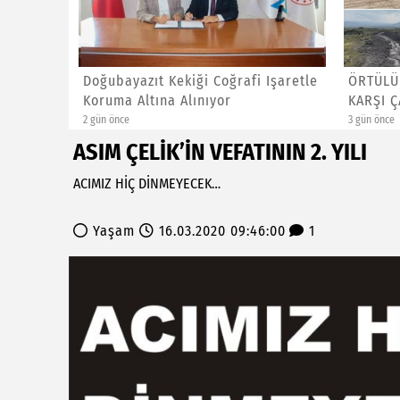
üfekle
Doğubayazıt Kekiği Coğrafi Işaretle
ÖRTÜLÜ
Koruma Altına Alınıyor
KARŞI 
2 gün önce
3 gün önce
ASIM ÇELİK’İN VEFATININ 2. YILI
ACIMIZ HİÇ DİNMEYECEK…
Yaşam
16.03.2020 09:46:00
1