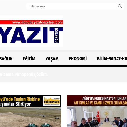
SAĞLIK
EĞITIM
YAŞAM
EKONOMI
BILIM-SANAT-K
 Alanına Pimapenli Çözüm!