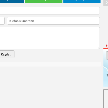
E
Kaydet
3