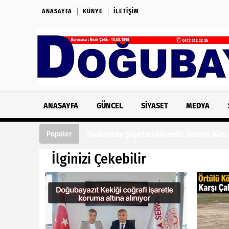
ANASAYFA
KÜNYE
İLETIŞIM
ANASAYFA
GÜNCEL
SIYASET
MEDYA
Hastanede Şaşırtan Güvenlik Önlemi: Kazı
Popüler
İlginizi Çekebilir