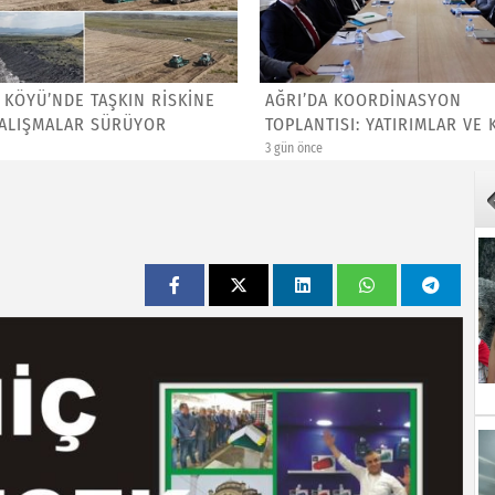
 KÖYÜ’NDE TAŞKIN RİSKİNE
AĞRI’DA KOORDİNASYON
ÇALIŞMALAR SÜRÜYOR
TOPLANTISI: YATIRIMLAR VE
HİZMETLE...
3 gün önce