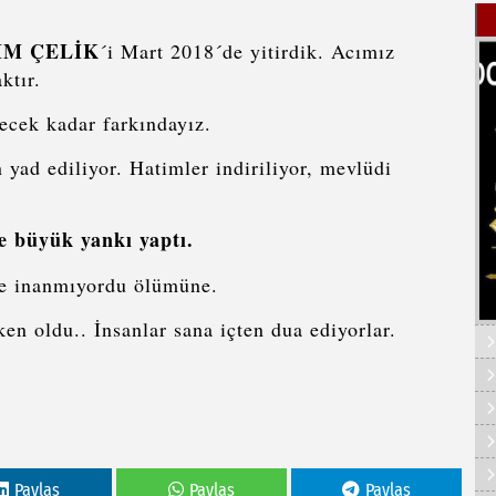
IM ÇELİK
´i Mart 2018´de yitirdik. Acımız
ktır.
yecek kadar farkındayız.
 yad ediliyor. Hatimler indiriliyor, mevlüdi
 büyük yankı yaptı.
mse inanmıyordu ölümüne.
n oldu.. İnsanlar sana içten dua ediyorlar.
n.
Paylas
Paylas
Paylas