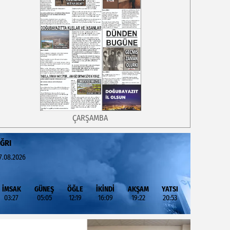
ÇARŞAMBA
ĞRI
7.08.2026
İMSAK
GÜNEŞ
ÖĞLE
İKİNDİ
AKŞAM
YATSI
03:27
05:05
12:19
16:09
19:22
20:53