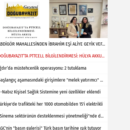
ABDİGÖR MAHALLESİNDEN İBRAHİM EŞİ ALİYE GEYİK VEFAT ETMİŞTİR
DOĞUBAYAZIT’TA PTTCELL BİLGİLENDİRMESİ: HÜLYA AKKUŞ GAZETEMİZİ ZİYARET ETTİ
ğdır’da müstehcenlik operasyonu: 2 tutuklama
Başlangıç aşamasındaki girişimlere "melek yatırımcı" desteği
-Nabız Kişisel Sağlık Sistemine yeni özellikler eklendi
ürkiye'de trafikteki her 1000 otomobilden 15'i elektrikli
"Sinema sektörünün desteklenmesi yönetmeliği"nde değişiklik yapıldı
GC'nin "basın galerisi" Türk basın tarihine ışık tutuyor