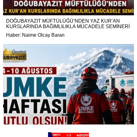
DOĞUBAYAZIT MÜFTÜLÜĞÜ’NDEN YAZ KUR’AN
KURSLARINDA BAĞIMLILIKLA MÜCADELE SEMİNERİ
Haber: Naime Olcay Baran
4-10 AĞUSTOS UMKE HAFTASI KUTLU OLSUN