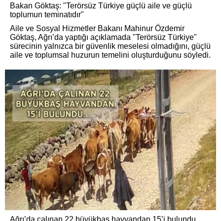
Bakan Göktaş: "Terörsüz Türkiye güçlü aile ve güçlü
toplumun teminatıdır"
Aile ve Sosyal Hizmetler Bakanı Mahinur Özdemir
Göktaş, Ağrı’da yaptığı açıklamada "Terörsüz Türkiye"
sürecinin yalnızca bir güvenlik meselesi olmadığını, güçlü
aile ve toplumsal huzurun temelini oluşturduğunu söyledi.
Ağrı’da çalınan 22 büyükbaş hayvandan 15’i bulundu