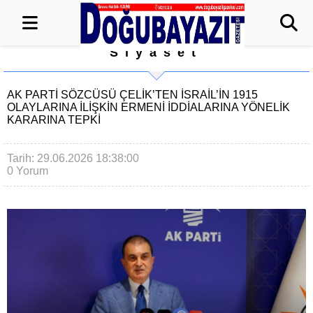
Siyaset
AK PARTI SÖZCÜSÜ ÇELIK’TEN İSRAIL’IN 1915
OLAYLARINA ILIŞKIN ERMENI IDDIALARINA YÖNELIK
KARARINA TEPKI
Tarih: 29.06.2026 18:38:00
0 Yorum