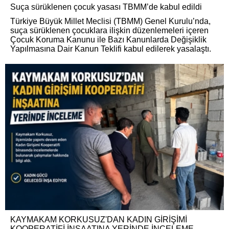
Suça sürüklenen çocuk yasası TBMM’de kabul edildi
Türkiye Büyük Millet Meclisi (TBMM) Genel Kurulu’nda,
suça sürüklenen çocuklara ilişkin düzenlemeleri içeren
Çocuk Koruma Kanunu ile Bazı Kanunlarda Değişiklik
Yapılmasına Dair Kanun Teklifi kabul edilerek yasalaştı.
KAYMAKAM KORKUSUZ'DAN KADIN GİRİŞİMİ
KOOPERATİFİ İNŞAATINA YERİNDE İNCELEME