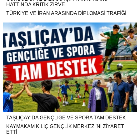
HATTINDA KRİTİK ZİRVE
TÜRKİYE VE İRAN ARASINDA DİPLOMASİ TRAFİĞİ
TAŞLIÇAY’DA GENÇLİĞE VE SPORA TAM DESTEK
KAYMAKAM KILIÇ GENÇLİK MERKEZİ'Nİ ZİYARET
ETTİ