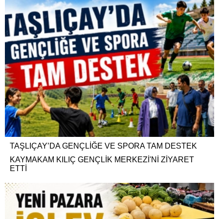
TAŞLIÇAY’DA GENÇLİĞE VE SPORA TAM DESTEK
KAYMAKAM KILIÇ GENÇLİK MERKEZİ'Nİ ZİYARET
ETTİ