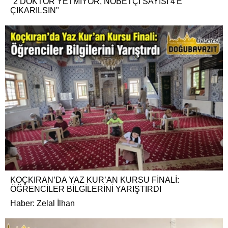
"2 DOKTOR YETMİYOR, NÖBETÇİ SAYISI 4'E
ÇIKARILSIN"
KOÇKIRAN’DA YAZ KUR’AN KURSU FİNALİ:
ÖĞRENCİLER BİLGİLERİNİ YARIŞTIRDI
Haber: Zelal İlhan