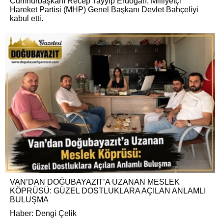
Cumhurbaşkanı Recep Tayyip Erdoğan, Milliyetçi
Hareket Partisi (MHP) Genel Başkanı Devlet Bahçeliyi
kabul etti.
VAN’DAN DOĞUBAYAZIT’A UZANAN MESLEK
KÖPRÜSÜ: GÜZEL DOSTLUKLARA AÇILAN ANLAMLI
BULUŞMA
Haber: Dengi Çelik