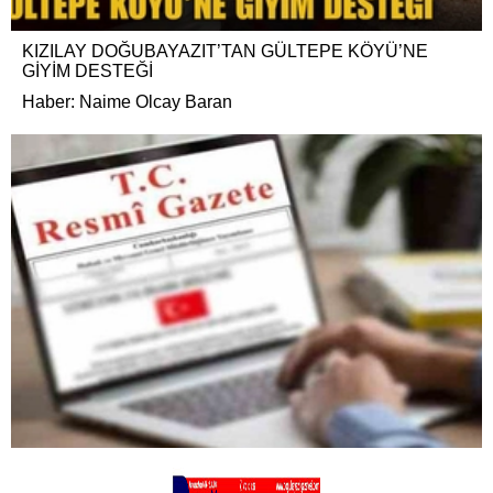
KIZILAY DOĞUBAYAZIT’TAN GÜLTEPE KÖYÜ’NE
GİYİM DESTEĞİ
Haber: Naime Olcay Baran
Hava Kuvvetleri Komutanlığı’na Orgeneral Rafet Dalkıran
atandı