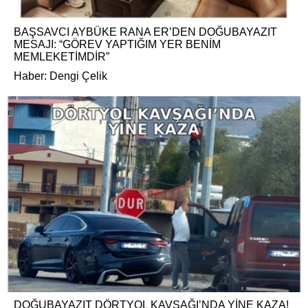
BAŞSAVCI AYBÜKE RANA ER’DEN DOĞUBAYAZIT
MESAJI: “GÖREV YAPTIĞIM YER BENİM
MEMLEKETİMDİR”
Haber: Dengi Çelik
DOĞUBAYAZIT DÖRTYOL KAVŞAĞI’NDA YİNE KAZA!