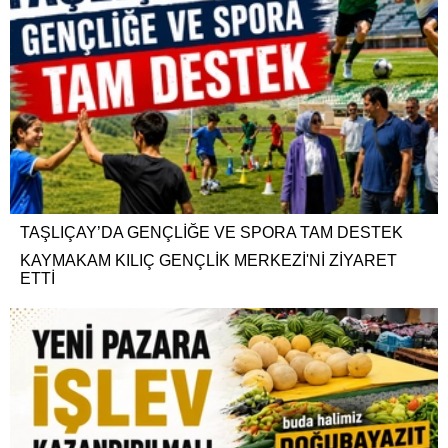
TAŞLIÇAY’DA GENÇLİĞE VE SPORA TAM DESTEK
KAYMAKAM KILIÇ GENÇLİK MERKEZİ'Nİ ZİYARET
ETTİ