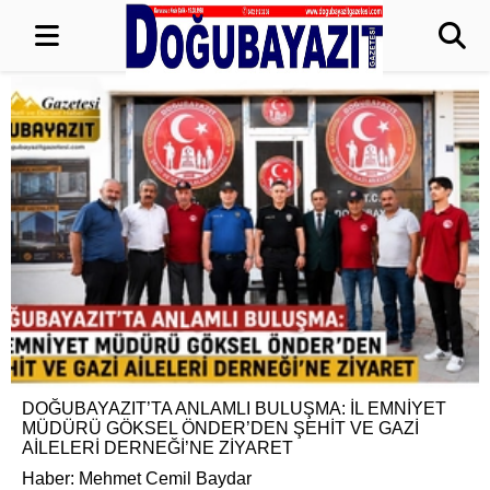
DOĞUBAYAZIT’TA ANLAMLI BULUŞMA: İL EMNİYET
MÜDÜRÜ GÖKSEL ÖNDER’DEN ŞEHİT VE GAZİ
AİLELERİ DERNEĞİ’NE ZİYARET
Haber: Mehmet Cemil Baydar