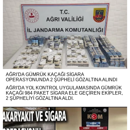
AĞRI'DA GÜMRÜK KAÇAĞI SİGARA
OPERASYONUNDA 2 ŞÜPHELİ GÖZALTINA ALINDI
AĞRI'DA YOL KONTROL UYGULAMASINDA GÜMRÜK
KAÇAĞI 984 PAKET SİGARA ELE GEÇİREN EKİPLER,
2 ŞÜPHELİYİ GÖZALTINA ALDI.