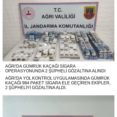
AĞRI'DA GÜMRÜK KAÇAĞI SİGARA
OPERASYONUNDA 2 ŞÜPHELİ GÖZALTINA ALINDI
AĞRI'DA YOL KONTROL UYGULAMASINDA GÜMRÜK
KAÇAĞI 984 PAKET SİGARA ELE GEÇİREN EKİPLER,
2 ŞÜPHELİYİ GÖZALTINA ALDI.