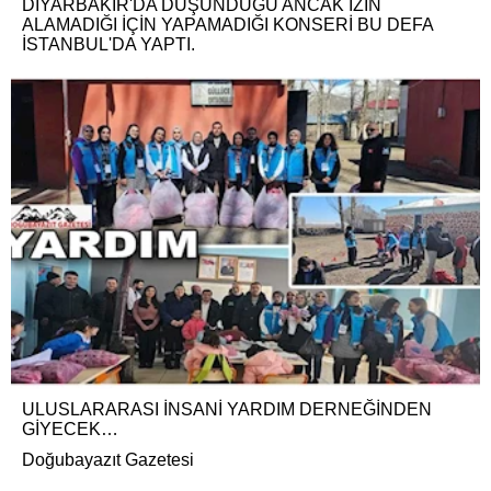
DİYARBAKIR'DA DÜŞÜNDÜĞÜ ANCAK İZİN
ALAMADIĞI İÇİN YAPAMADIĞI KONSERİ BU DEFA
İSTANBUL'DA YAPTI.
ULUSLARARASI İNSANİ YARDIM DERNEĞİNDEN
GİYECEK…
Doğubayazıt Gazetesi