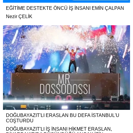
EĞİTİME DESTEKTE ÖNCÜ İŞ İNSANI EMİN ÇALPAN
Nezir ÇELİK
DOĞUBAYAZIT'LI ERASLAN BU DEFA İSTANBUL'U
COŞTURDU
DOĞUBAYAZIT'LI İŞ İNSANI HİKMET ERASLAN,