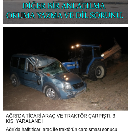
AĞRI'DA TİCARİ ARAÇ VE TRAKTÖR ÇARPIŞTI, 3
KİŞİ YARALANDI
Ağrı'da hafit ticari araç ile traktörün çarpışması sonucu