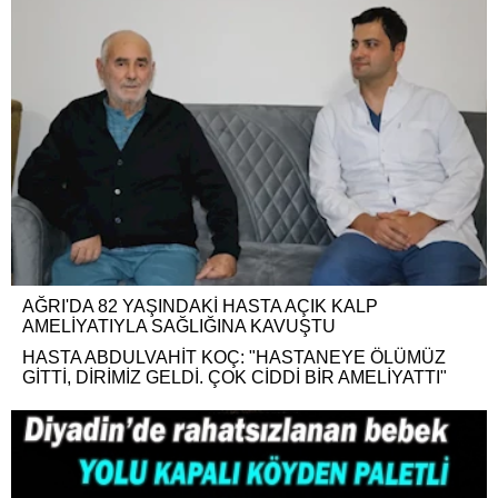
AĞRI'DA 82 YAŞINDAKİ HASTA AÇIK KALP
AMELİYATIYLA SAĞLIĞINA KAVUŞTU
HASTA ABDULVAHİT KOÇ: "HASTANEYE ÖLÜMÜZ
GİTTİ, DİRİMİZ GELDİ. ÇOK CİDDİ BİR AMELİYATTI"