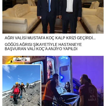
AĞRI VALİSİ MUSTAFA KOÇ KALP KRİZİ GEÇİRDİ...
GÖĞÜS AĞRISI ŞİKAYETİYLE HASTANEYE
BAŞVURAN VALİ KOÇ'A ANJİYO YAPILDI