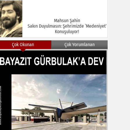
Mahsun Şahin
Sakın Duyulmasın: Şehrimizde ‘Medeniyet’
Konuşuluyor!
Çok Okunan
Çok Yorumlanan
MEHMET KOÇ
DOĞUBAYAZIT ASLINDA BİR İNANÇ
MERKEZİDİR
NEZİR ÇELİK
DOĞUBAYAZIT’TA KUŞLAR VE İNSANLAR