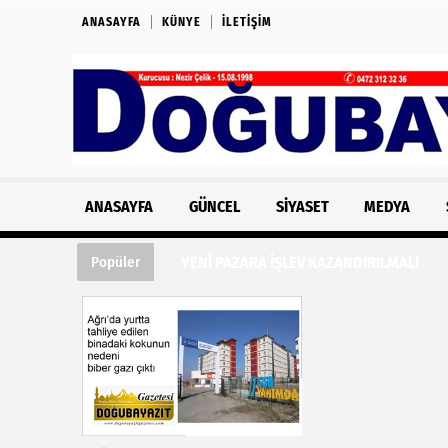
ANASAYFA
KÜNYE
İLETIŞIM
ANASAYFA
GÜNCEL
SIYASET
MEDYA
YENİ PAZARA İŞLEV KAZANDIRILMALI
Popüler