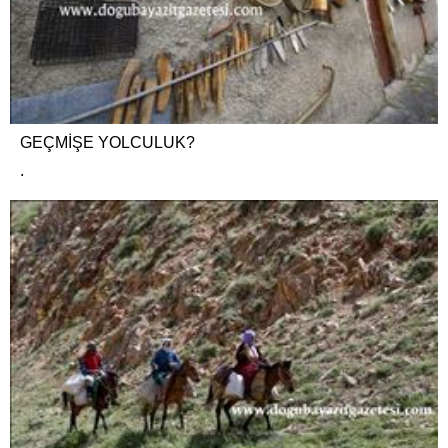
GEÇMİŞE YOLCULUK?
.