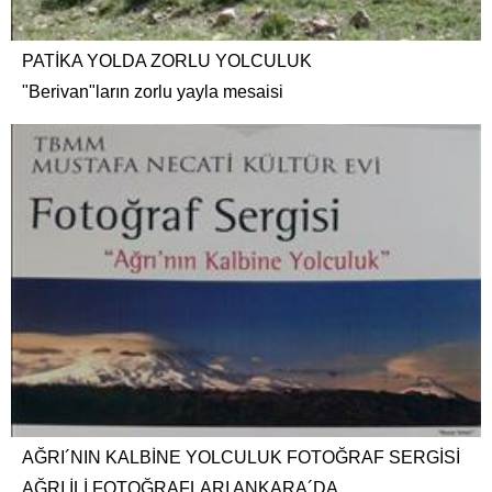
PATİKA YOLDA ZORLU YOLCULUK
"Berivan"ların zorlu yayla mesaisi
AĞRI´NIN KALBİNE YOLCULUK FOTOĞRAF SERGİSİ
AĞRI İLİ FOTOĞRAFLARI ANKARA´DA