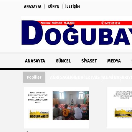
ANASAYFA
KÜNYE
İLETIŞIM
ANASAYFA
GÜNCEL
SIYASET
MEDYA
AĞRI SAĞLIĞINDA İLK IVUS İŞLEMİ BAŞARIY
Popüler