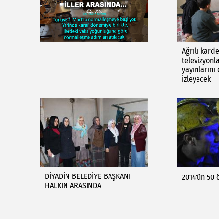
Ağrılı kard
televizyonl
yayınlarını
izleyecek
DİYADİN BELEDİYE BAŞKANI
2014'ün 50 ö
HALKIN ARASINDA