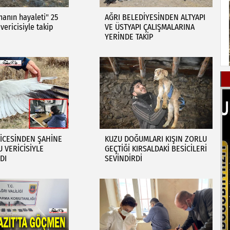
manın hayaleti" 25
AĞRI BELEDİYESİNDEN ALTYAPI
vericisiyle takip
VE ÜSTYAPI ÇALIŞMALARINA
YERİNDE TAKİP
İCESİNDEN ŞAHİNE
KUZU DOĞUMLARI KIŞIN ZORLU
U VERİCİSİYLE
GEÇTİĞİ KIRSALDAKİ BESİCİLERİ
DI
SEVİNDİRDİ