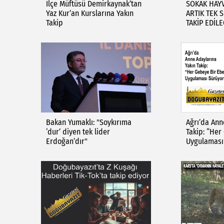
İlçe Müftüsü Demirkaynak’tan
SOKAK HAYV
Yaz Kur’an Kurslarına Yakın
ARTIK TEK 
Takip
TAKİP EDİL
Bakan Yumaklı: "Soykırıma
Ağrı’da Ann
‘dur’ diyen tek lider
Takip: “Her
Erdoğan’dır"
Uygulaması