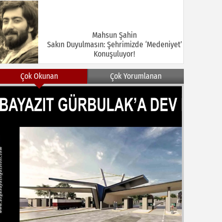
Mahsun Şahin
Sakın Duyulmasın: Şehrimizde ‘Medeniyet’
Konuşuluyor!
Çok Okunan
Çok Yorumlanan
MEHMET KOÇ
DOĞUBAYAZIT ASLINDA BİR İNANÇ
MERKEZİDİR
NEZİR ÇELİK
DOĞUBAYAZIT’TA KUŞLAR VE İNSANLAR