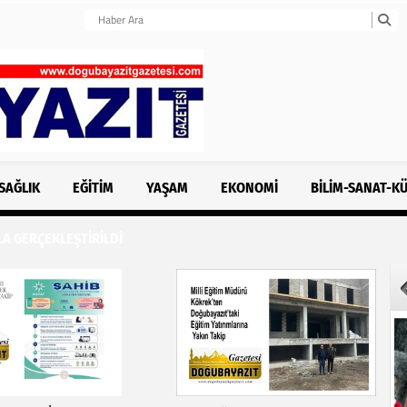
SAĞLIK
EĞITIM
YAŞAM
EKONOMI
BILIM-SANAT-K
LA GERÇEKLEŞTİRİLDİ