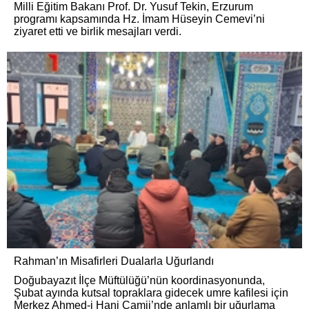
Milli Eğitim Bakanı Prof. Dr. Yusuf Tekin, Erzurum
programı kapsamında Hz. İmam Hüseyin Cemevi’ni
ziyaret etti ve birlik mesajları verdi.
Rahman’ın Misafirleri Dualarla Uğurlandı
Doğubayazıt İlçe Müftülüğü’nün koordinasyonunda,
Şubat ayında kutsal topraklara gidecek umre kafilesi için
Merkez Ahmed-i Hani Camii’nde anlamlı bir uğurlama