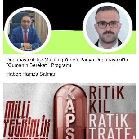
Doğubayazıt İlçe Müftülüğü'nden Radyo Doğubayazıt'ta
"Cumanın Bereketi" Programı
Haber: Hamza Salman