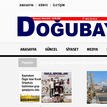
ANASAYFA
KÜNYE
İLETIŞIM
ANASAYFA
GÜNCEL
SIYASET
MEDYA
Terörsüz Türkiye sürecine ilişkin yasa te
Popüler