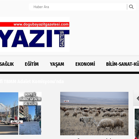
SAĞLIK
EĞITIM
YAŞAM
EKONOMI
BILIM-SANAT-K
klifi TBMM Adalet Komisyonu’nda