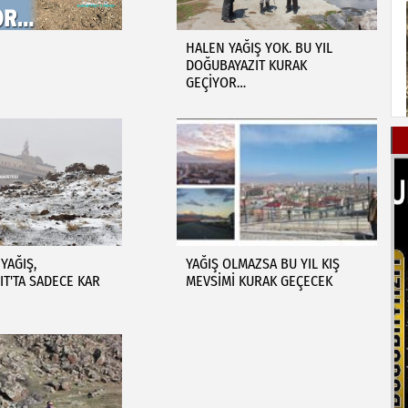
HALEN YAĞIŞ YOK. BU YIL
DOĞUBAYAZIT KURAK
GEÇİYOR…
YAĞIŞ,
YAĞIŞ OLMAZSA BU YIL KIŞ
T'TA SADECE KAR
MEVSİMİ KURAK GEÇECEK