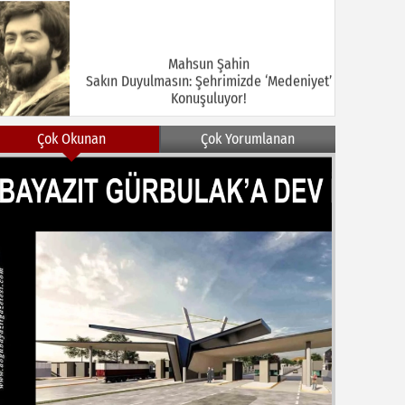
Mahsun Şahin
Sakın Duyulmasın: Şehrimizde ‘Medeniyet’
Konuşuluyor!
Çok Okunan
Çok Yorumlanan
MEHMET KOÇ
DOĞUBAYAZIT ASLINDA BİR İNANÇ
MERKEZİDİR
NEZİR ÇELİK
DOĞUBAYAZIT’TA KUŞLAR VE İNSANLAR