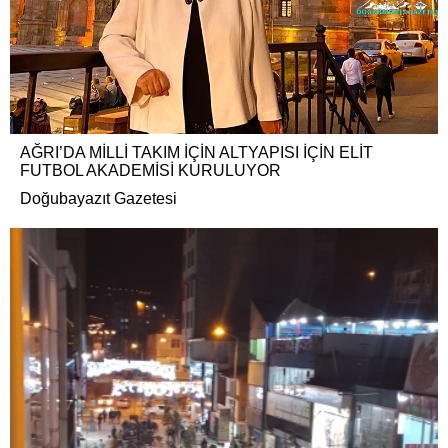
AĞRI’DA MİLLİ TAKIM İÇİN ALTYAPISI İÇİN ELİT
FUTBOL AKADEMİSİ KURULUYOR
Doğubayazıt Gazetesi