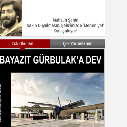
Mahsun Şahin
Sakın Duyulmasın: Şehrimizde ‘Medeniyet’
Konuşuluyor!
Çok Okunan
Çok Yorumlanan
MEHMET KOÇ
DOĞUBAYAZIT ASLINDA BİR İNANÇ
MERKEZİDİR
NEZİR ÇELİK
DOĞUBAYAZIT’TA KUŞLAR VE İNSANLAR