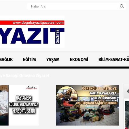
SAĞLIK
EĞITIM
YAŞAM
EKONOMI
BILIM-SANAT-K
 Sanayi Odasına Ziyaret