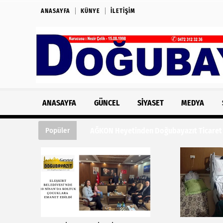
ANASAYFA
KÜNYE
İLETIŞIM
ANASAYFA
GÜNCEL
SIYASET
MEDYA
AĞKON Heyetinden Doğubayazıt Ticaret ve
Popüler