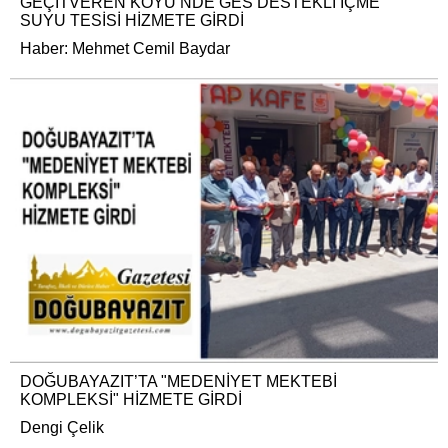
GEÇİTVEREN KÖYÜ’NDE GES DESTEKLİ İÇME
SUYU TESİSİ HİZMETE GİRDİ
Haber: Mehmet Cemil Baydar
DOĞUBAYAZIT’TA "MEDENİYET MEKTEBİ
KOMPLEKSİ" HİZMETE GİRDİ
Dengi Çelik