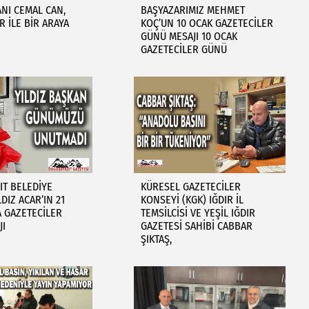
NI CEMAL CAN,
BAŞYAZARIMIZ MEHMET
R İLE BİR ARAYA
KOÇ’UN 10 OCAK GAZETECİLER
GÜNÜ MESAJI 10 OCAK
GAZETECİLER GÜNÜ
T BELEDİYE
KÜRESEL GAZETECİLER
DIZ ACAR’IN 21
KONSEYİ (KGK) IĞDIR İL
 GAZETECİLER
TEMSİLCİSİ VE YEŞİL IĞDIR
JI
GAZETESİ SAHİBİ CABBAR
ŞIKTAŞ,