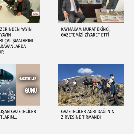
ZERİNDEN YAYIN
KAYMAKAM MURAT EKİNCİ,
 YAYIN
GAZETEMİZİ ZİYARET ETTİ
I ÇALIŞMALARINI
KARAVANLARDA
OR
LIŞAN GAZETECİLER
GAZETECİLER AĞRI DAĞI'NIN
TLARIM…
ZİRVESİNE TIRMANDI