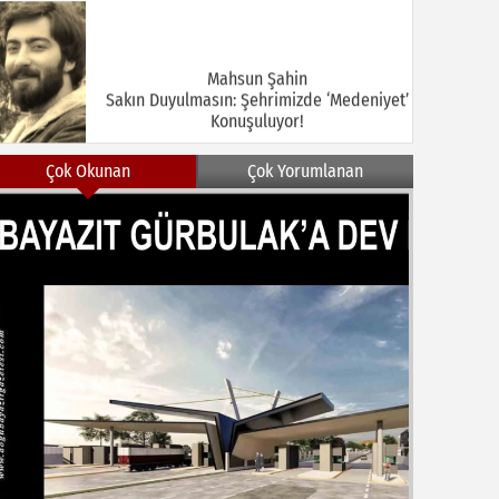
Mahsun Şahin
Sakın Duyulmasın: Şehrimizde ‘Medeniyet’
Konuşuluyor!
Çok Okunan
Çok Yorumlanan
MEHMET KOÇ
DOĞUBAYAZIT ASLINDA BİR İNANÇ
MERKEZİDİR
NEZİR ÇELİK
DOĞUBAYAZIT’TA KUŞLAR VE İNSANLAR