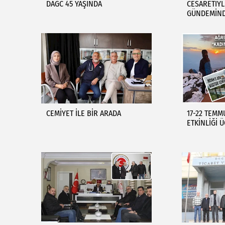
DAGC 45 YAŞINDA
CESARETİYL
GÜNDEMİND
CEMİYET İLE BİR ARADA
17-22 TEMM
ETKİNLİĞİ 