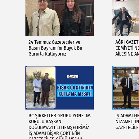
24 Temmuz Gazeteciler ve
AĞRI GAZET
Basın Bayramı’nı Büyük Bir
CEMİYETİ’N
Gururla Kutluyoruz
AİLESİNE A
BC ŞİRKETLER GRUBU YÖNETİM
İŞ ADAMI H
KURULU BAŞKANI
NİZAMETTİN
DOĞUBAYAZIT’LI HEMŞEHRİMİZ
GAZETECİL
İŞ ADAMI BİŞAR ÇOKTİN’İN