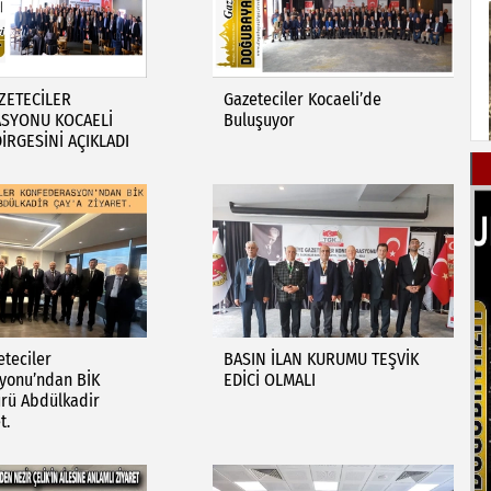
ZETECİLER
Gazeteciler Kocaeli’de
SYONU KOCAELİ
Buluşuyor
İRGESİNİ AÇIKLADI
eteciler
BASIN İLAN KURUMU TEŞVİK
yonu’ndan BİK
EDİCİ OLMALI
rü Abdülkadir
t.