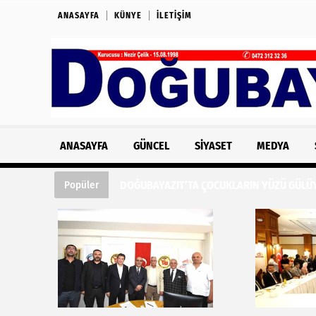
ANASAYFA
KÜNYE
İLETIŞIM
ANASAYFA
GÜNCEL
SIYASET
MEDYA
DOĞUBAYAZIT’TA ÇOCUKLARIN YÜZÜ GÜLÜY
Popüler