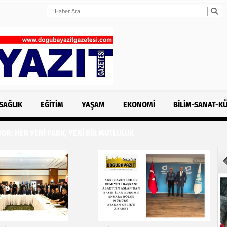
SAĞLIK
EĞITIM
YAŞAM
EKONOMI
BILIM-SANAT-K
OR: HER YENİ PARK, YENİ BİR MUTLULUK