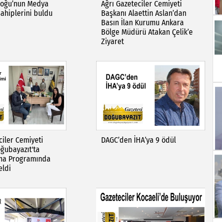
Doğu’nun Medya
Ağrı Gazeteciler Cemiyeti
sahiplerini buldu
Başkanı Alaettin Aslan’dan
Basın İlan Kurumu Ankara
Bölge Müdürü Atakan Çelik’e
Ziyaret
ciler Cemiyeti
DAGC’den İHA’ya 9 ödül
ğubayazıt'ta
ma Programında
eldi