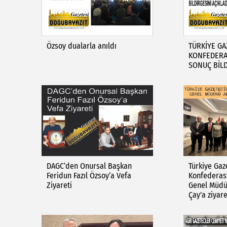
Özsoy dualarla anıldı
TÜRKİYE GA
KONFEDERA
SONUÇ BİLD
​DAGC’den Onursal Başkan
Türkiye Gaz
Feridun Fazıl Özsoy’a Vefa
Konfederas
Ziyareti
Genel Müdü
Çay'a ziyare