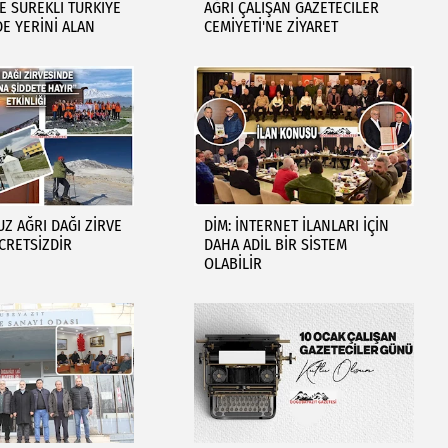
E SÜREKLİ TÜRKİYE
AĞRI ÇALIŞAN GAZETECİLER
E YERİNİ ALAN
CEMİYETİ'NE ZİYARET
UZ AĞRI DAĞI ZİRVE
DİM: İNTERNET İLANLARI İÇİN
ÜCRETSİZDİR
DAHA ADİL BİR SİSTEM
OLABİLİR