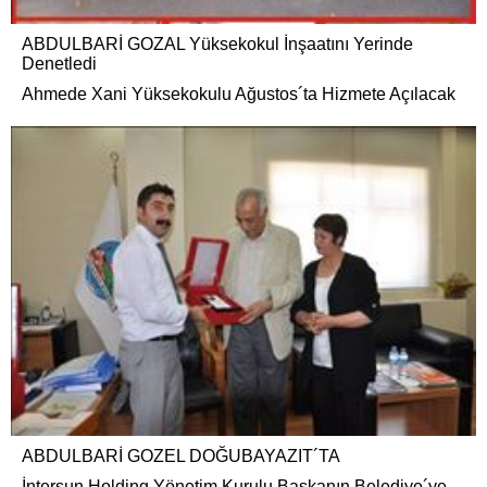
ABDULBARİ GOZAL Yüksekokul İnşaatını Yerinde
Denetledi
Ahmede Xani Yüksekokulu Ağustos´ta Hizmete Açılacak
ABDULBARİ GOZEL DOĞUBAYAZIT´TA
İntersun Holding Yönetim Kurulu Başkanın Belediye´ye