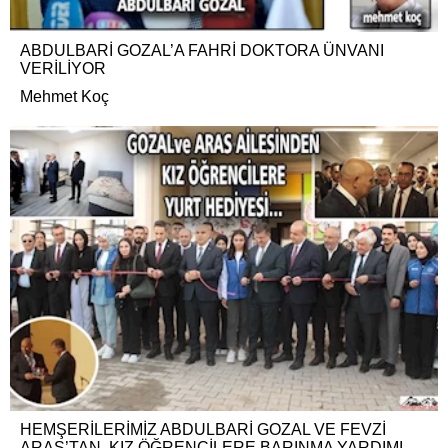
ABDULBARİ GOZAL’A FAHRİ DOKTORA ÜNVANI
VERİLİYOR
Mehmet Koç
HEMŞERİLERİMİZ ABDULBARİ GOZAL VE FEVZİ
ARAS’TAN, KIZ ÖĞRENCİLERE BARINMA YARDIMI…