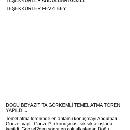
TEŞEKKÜRLER ABDULBARİ GOZEL
TEŞEKKÜRLER FEVZİ BEY
DOĞU BEYAZIT`TA GÖRKEMLİ TEMEL ATMA TÖRENİ
YAPILDI...
Temel atma töreninde en anlamlı konuşmayı Abdulbari
Goozel yaptı. Goozel?in konuşması sık sık alkışlarla
kesildi. Goozel?den sonra en çok alkışlanan Doğu