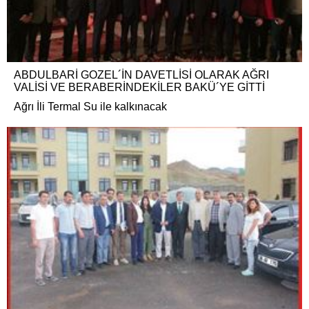
ABDULBARİ GOZEL´İN DAVETLİSİ OLARAK AĞRI
VALİSİ VE BERABERİNDEKİLER BAKÜ´YE GİTTİ
Ağrı İli Termal Su ile kalkınacak